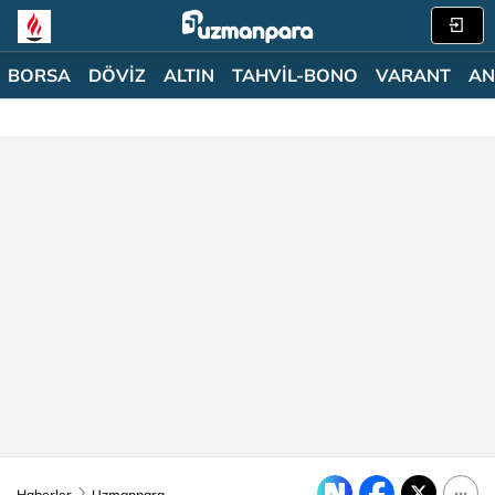
BORSA
DÖVİZ
ALTIN
TAHVİL-BONO
VARANT
AN
Haberler
Uzmanpara