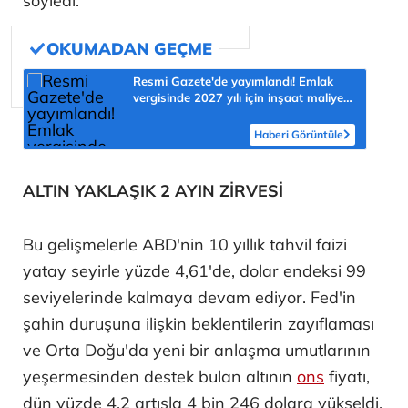
söyledi.
Resmi Gazete'de yayımlandı! Emlak
vergisinde 2027 yılı için inşaat maliyet
bedelleri belirlendi
Haberi Görüntüle
ALTIN YAKLAŞIK 2 AYIN ZİRVESİ
Bu gelişmelerle ABD'nin 10 yıllık tahvil faizi
yatay seyirle yüzde 4,61'de, dolar endeksi 99
seviyelerinde kalmaya devam ediyor. Fed'in
şahin duruşuna ilişkin beklentilerin zayıflaması
ve Orta Doğu'da yeni bir anlaşma umutlarının
yeşermesinden destek bulan altının
ons
fiyatı,
dün yüzde 4,2 artışla 4 bin 246 dolara yükseldi.