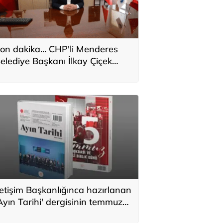
on dakika... CHP'li Menderes
elediye Başkanı İlkay Çiçek
akkında kesin ihraç talebi
letişim Başkanlığınca hazırlanan
Ayın Tarihi' dergisinin temmuz
ayısı yayımlandı