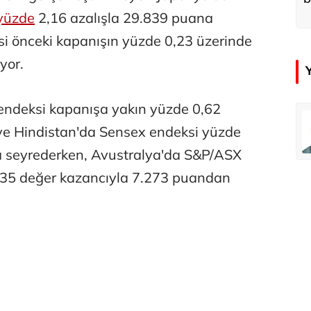
d
yüzde
2,16 azalışla 29.839 puana
si önceki kapanışın yüzde 0,23 üzerinde
yor.
ndeksi kapanışa yakın yüzde 0,62
emir
Özay Şendir
ve Hindistan'da Sensex endeksi yüzde
Türkiye’nin görünmez başarısı…
a seyrederken, Avustralya'da S&P/ASX
,35 değer kazancıyla 7.273 puandan
Abbas Güçlü
Tercih ve kayıt sıkıntılı geçiyor
Zafer Şahin
Faili meçhul cinayetler ülkesine veda