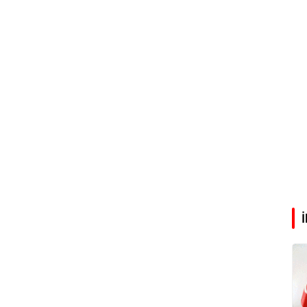
Abdullah Karakuş
O dağlarda ne düşünmüştüm?
Mehmet Tez
O meşhur yeşilden eser yok şimdi...