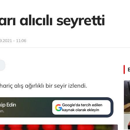
ı alıcılı seyretti
9.2021 - 11:06
iç alış ağırlıklı bir seyir izlendi.
ip Edin
Google'da tercih edilen
kaynak olarak ekleyin
un.