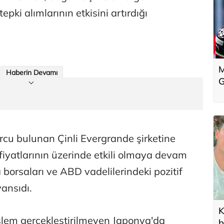
tepki alımlarının etkisini artırdığı
M
Haberin Devamı
G
cu bulunan Çinli Evergrande şirketine
k fiyatlarının üzerinde etkili olmaya devam
borsaları ve ABD vadelilerindeki pozitif
ansıdı.
K
işlem gerçekleştirilmeyen Japonya'da
b