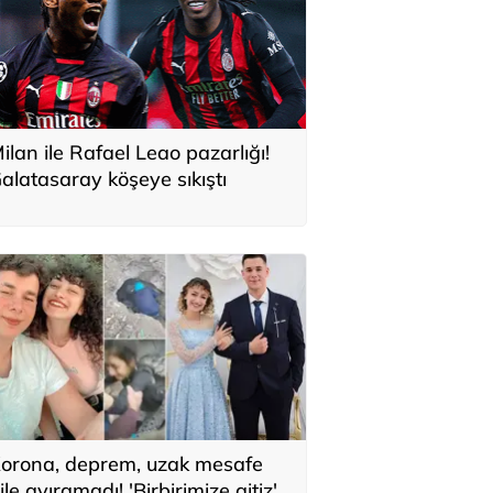
ilan ile Rafael Leao pazarlığı!
alatasaray köşeye sıkıştı
orona, deprem, uzak mesafe
ile ayıramadı! 'Birbirimize aitiz'