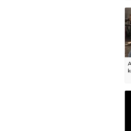
A
k
d