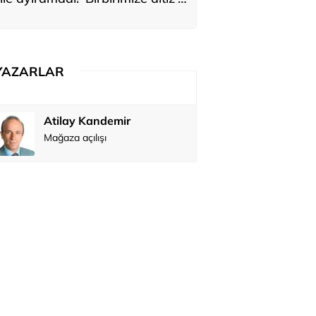
ediler: 'En büyük hayalimiz bu'
YAZARLAR
Atilay Kandemir
Özay Şendi
Mağaza açılışı
Abbas Güç
Zafer Şahi