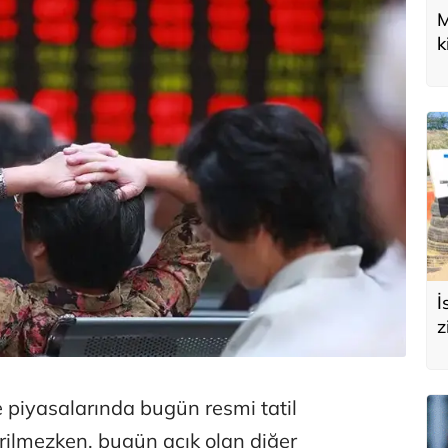
M
k
U
d
İ
z
e
s
 piyasalarında bugün resmi tatil
irilmezken, bugün açık olan diğer