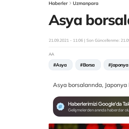
Haberler
Uzmanpara
Asya borsalar
21.09.2021 - 11:06 | Son Güncellenme:
21.0
AA
#Asya
#Borsa
#Japonya
Asya borsalarında, Japonya har
Haberlerimizi Google'da Tak
Gelişmelerden anında haberdar ol