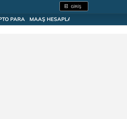
GİRİŞ
PTO PARA
MAAŞ HESAPLAMA
SÖZLÜK