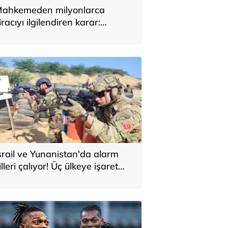
ahkemeden milyonlarca
iracıyı ilgilendiren karar:
YAP’taki tek hareket her şeyi
eğiştirdi
srail ve Yunanistan'da alarm
illeri çalıyor! Üç ülkeye işaret
ttiler: 'Türkiye'den yeni
avunma ekseni, ölümcül ittifak'