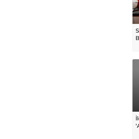
S
B
h
İ
'
s