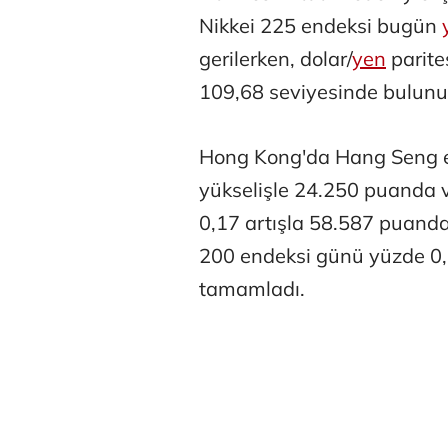
Nikkei 225 endeksi bugün
gerilerken, dolar/
yen
parite
109,68 seviyesinde bulunu
Hong Kong'da Hang Seng e
Atilay Kand
yükselişle 24.250 puanda 
Mağaza açılışı
0,17 artışla 58.587 puand
200 endeksi günü yüzde 0
tamamladı.