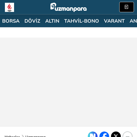
BORSA
DÖVİZ
ALTIN
TAHVİL-BONO
VARANT
AN
Haberler
Uzmanpara