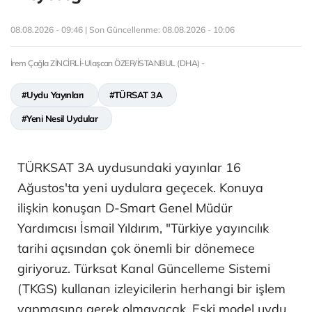
08.08.2026 - 09:46 | Son Güncellenme:
08.08.2026 - 10:06
İrem Çağla ZİNCİRLİ-Ulaşcan ÖZER/İSTANBUL (DHA) -
#Uydu Yayınları
#TÜRSAT 3A
#Yeni Nesil Uydular
TÜRKSAT 3A uydusundaki yayınlar 16
Ağustos'ta yeni uydulara geçecek. Konuya
ilişkin konuşan D-Smart Genel Müdür
Yardımcısı İsmail Yıldırım, "Türkiye yayıncılık
tarihi açısından çok önemli bir dönemece
giriyoruz. Türksat Kanal Güncelleme Sistemi
(TKGS) kullanan izleyicilerin herhangi bir işlem
yapmasına gerek olmayacak. Eski model uydu