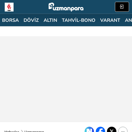
BORSA
DÖVİZ
ALTIN
TAHVİL-BONO
VARANT
AN
Haberler
Uzmanpara