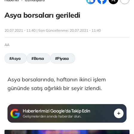
Asya borsaları geriledi
20.07.2021 - 11:40 | Son Güncellenme:
20.07.2021 - 11:40
AA
#Asya
#Borsa
#Piyasa
Asya borsalarında, haftanın ikinci işlem
gününde satış ağırlıklı bir seyir izlendi.
Haberlerimizi Google'da Takip Edin
Gelişmelerden anında haberdar olun.