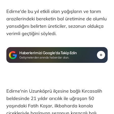
Edirne'de bu yıl etkili olan yağışların ve tarım
arazilerindeki bereketin bal üretimine de olumlu
yansıdığını belirten üreticiler, sezonun oldukça
verimli geçtiğini söyledi.
Haberlerimizi Google'da Takip Edin
Gelişmelerden anında haberdar olun.
Edirne'nin Uzunköprü ilçesine bağlı Kırcasalih
beldesinde 21 yıldır arıcılık ile uğraşan 50
yaşındaki Fatih Koşar, ilkbaharda kanola
çiçekleriyle başlayan sezonun karaçalı balı