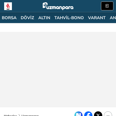
BORSA
DÖVİZ
ALTIN
TAHVİL-BONO
VARANT
AN
Haberler
Uzmanpara