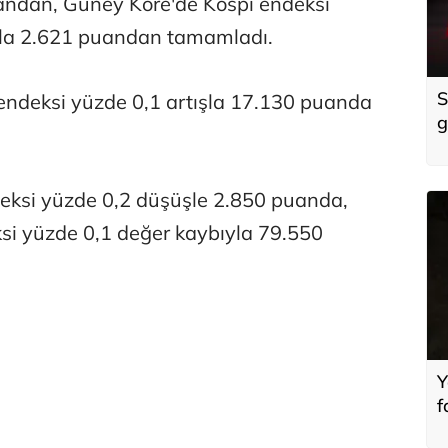
andan, Güney Kore'de Kospi endeksi
yla 2.621 puandan tamamladı.
S
ndeksi yüzde 0,1 artışla 17.130 puanda
g
h
deksi yüzde 0,2 düşüşle 2.850 puanda,
si yüzde 0,1 değer kaybıyla 79.550
Y
f