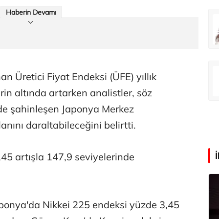
Haberin Devamı
rış Erdoğan
Zeynep Aktaş
Tatilde neden kavruluyoruz?
Altın yükselişte hisseler takipte
Ali Eyüboğlu
n Üretici Fiyat Endeksi (ÜFE) yıllık
Sorun izin mi, yoksa para mı?
in altında artarken analistler, söz
rde şahinleşen Japonya Merkez
anını daraltabileceğini belirtti.
,45 artışla 147,9 seviyelerinde
aponya'da Nikkei 225 endeksi yüzde 3,45