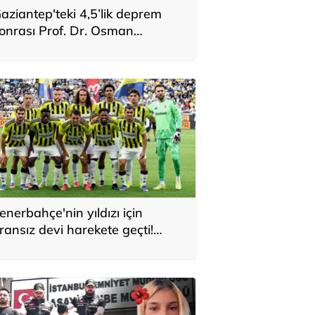
aziantep'teki 4,5’lik deprem
onrası Prof. Dr. Osman
ektaş’tan dikkat çeken uyarı: 6
ubat bitmedi
enerbahçe'nin yıldızı için
ransız devi harekete geçti!
artlarını sordular