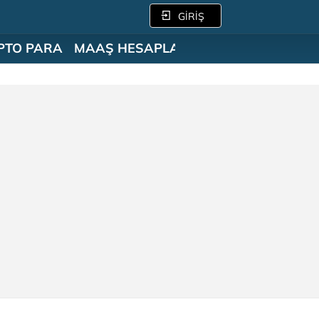
GİRİŞ
PTO PARA
MAAŞ HESAPLAMA
SÖZLÜK