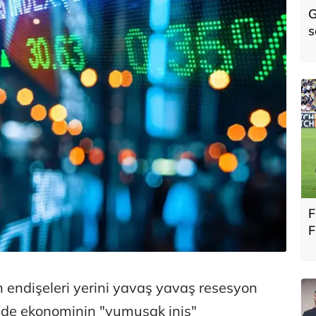
G
s
B
Ş
F
F
Ş
 endişeleri yerini yavaş yavaş resesyon
'de ekonominin "yumuşak iniş"