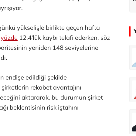
k
yrışıyor.
ünkü yükselişle birlikte geçen hafta
n
yüzde
12,4'lük kaybı telafi ederken, söz
aritesinin yeniden 148 seviyelerine
ra
Özay Şendir
dı.
Adaletin önünde 33 yıllık karanlık
Abartının Türkiye’ye zarar veren hali...
n endişe edildiği şekilde
an
Didem Özel Tümer
şirketlerin rekabet avantajını
Açık havada oyun uyku kadar gerekli
Geçmişi koruyarak geleceği inşa etmek: 60 bin kişi evinde! Karabağ’a büyük dönüş
eceğini aktararak, bu durumun şirket
ğı beklentisinin risk iştahını
çer
Abbas Güçlü
Dünya Sağlık Örgütü yaşlı İzmir’i izliyor
Özel mi devlet mi?