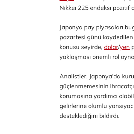
Nikkei 225 endeksi pozitif a
Japonya pay piyasaları bug
pazartesi günü kaydedile
konusu seyirde,
dolar
/
yen
p
Belma Akçu
yaklaşması önemli rol oyna
Analistler, Japonya'da kuru
Zeynep İşm
güçlenmemesinin ihracatçı 
korumasına yardımcı olabil
gelirlerine olumlu yansıyaca
Osman Gen
desteklediğini bildirdi.