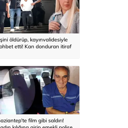
şini öldürüp, kayınvalidesiyle
ohbet etti! Kan donduran itiraf
aziantep’te film gibi saldırı!
adın kılığına girip emekli polise