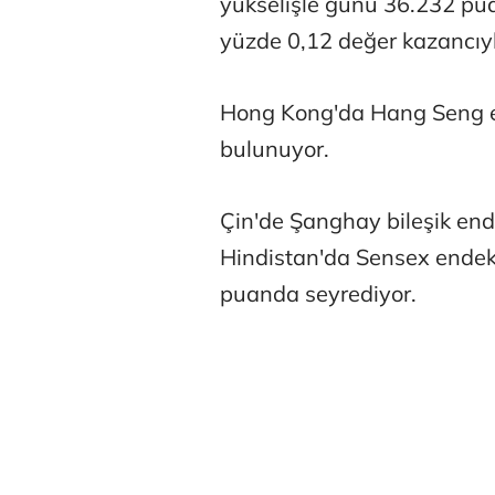
yükselişle günü 36.232 pu
yüzde 0,12 değer kazancı
Hong Kong'da Hang Seng e
bulunuyor.
Çin'de Şanghay bileşik en
Hindistan'da Sensex endek
puanda seyrediyor.