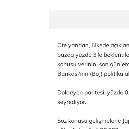
Prof. Dr. Ba
Öte yandan, ülkede açıklana
bazda yüzde 3'le beklentiler
konusu verinin, son günle
Bankası'nın (BoJ) politika al
Dolar/yen paritesi, yüzde 0
seyrediyor.
Söz konusu gelişmelerle J