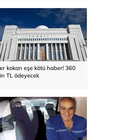
er kokan eşe kötü haber! 360
in TL ödeyecek