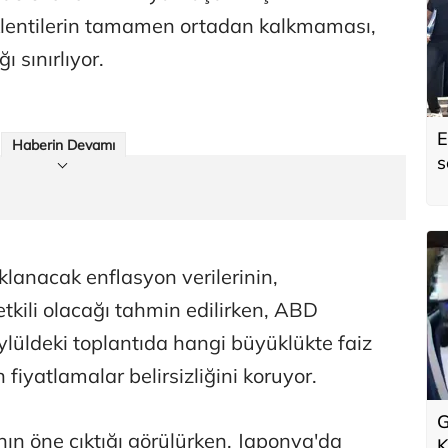
klentilerin tamamen ortadan kalkmaması,
ı sınırlıyor.
E
Haberin Devamı
s
lanacak enflasyon verilerinin,
tkili olacağı tahmin edilirken, ABD
ylüldeki toplantıda hangi büyüklükte faiz
 fiyatlamalar belirsizliğini koruyor.
G
nın öne çıktığı görülürken, Japonya'da
K