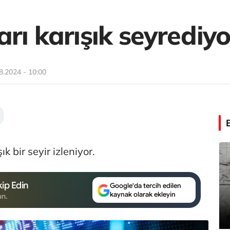
rı karışık seyrediyo
8.2024 - 10:00
k bir seyir izleniyor.
ip Edin
Google'da tercih edilen
kaynak olarak ekleyin
un.