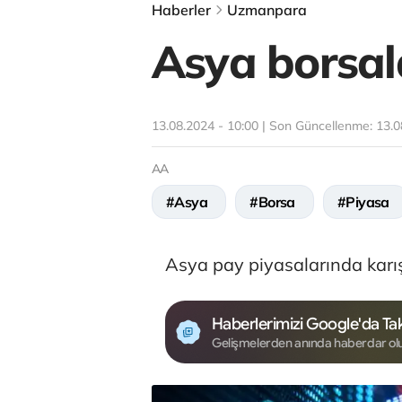
Haberler
Uzmanpara
Asya borsala
13.08.2024 - 10:00 | Son Güncellenme:
13.0
AA
#Asya
#Borsa
#Piyasa
Asya pay piyasalarında karışı
Haberlerimizi Google'da Tak
Gelişmelerden anında haberdar ol