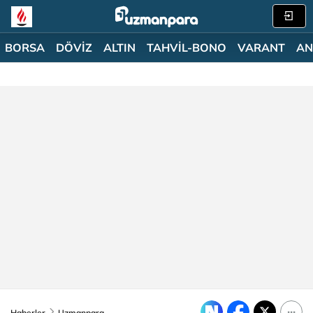
BORSA
DÖVİZ
ALTIN
TAHVİL-BONO
VARANT
AN
Haberler
Uzmanpara