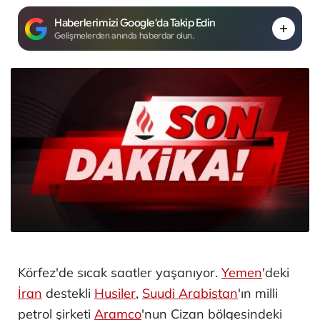
Haberlerimizi Google'da Takip Edin
Gelişmelerden anında haberdar olun.
Körfez'de sıcak saatler yaşanıyor.
Yemen
'deki
İran
destekli
Husiler
,
Suudi Arabistan
'ın milli
petrol şirketi
Aramco
'nun Cizan bölgesindeki