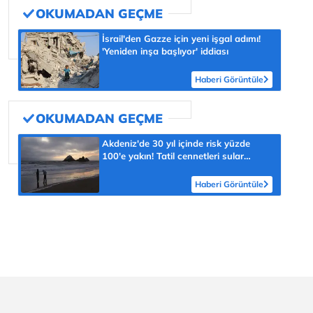
İsrail'den Gazze için yeni işgal adımı!
'Yeniden inşa başlıyor' iddiası
Haberi Görüntüle
Akdeniz'de 30 yıl içinde risk yüzde
100'e yakın! Tatil cennetleri sular
altında kalabilir
Haberi Görüntüle