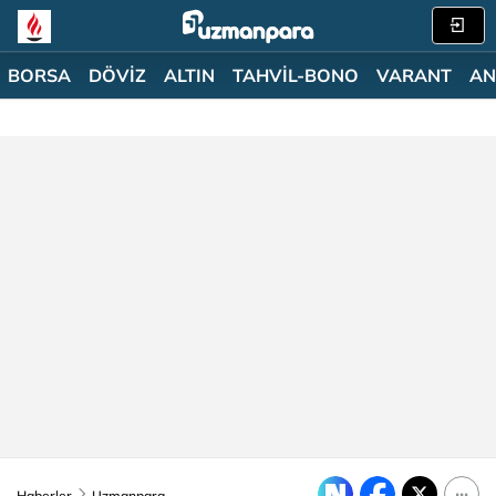
BORSA
DÖVİZ
ALTIN
TAHVİL-BONO
VARANT
AN
Haberler
Uzmanpara