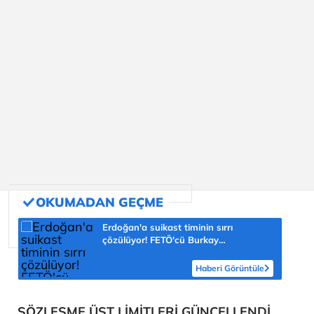
Erdoğan'a suikast timinin sırrı
çözülüyor! FETÖ'cü Burkay
Karatepe'nin itirafı ekipleri harekete
geçirdi
Haberi Görüntüle
SÖZLEŞME ÜST LİMİTLERİ GÜNCELLENDİ