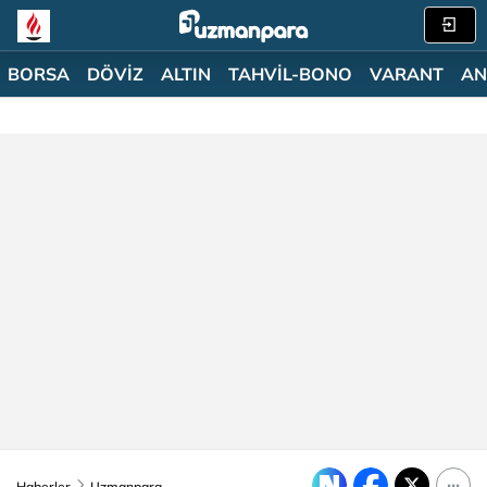
BORSA
DÖVİZ
ALTIN
TAHVİL-BONO
VARANT
AN
Haberler
Uzmanpara