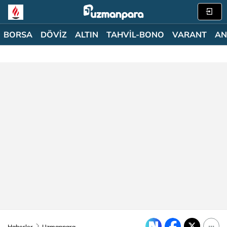
BORSA
DÖVİZ
ALTIN
TAHVİL-BONO
VARANT
AN
Haberler
Uzmanpara