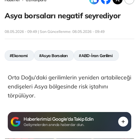
Asya borsaları negatif seyrediyor
08.05.2026 - 09:49 | Son Güncellenme:
08.05.2026 - 09:49
#Ekonomi
#Asya Borsaları
#ABD-İran Gerilimi
Orta Doğu'daki gerilimlerin yeniden artabileceği
endişeleri Asya bölgesinde risk iştahını
törpülüyor.
Haberlerimizi Google'da Takip Edin
Gelişmelerden anında haberdar olun.