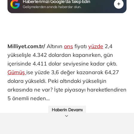
Haberlerimizi Google'da Takip Edin
Gelişmelerden anında haberdar olun.
Milliyet.com.tr/
Altının
ons
fiyatı
yüzde
2,4
yükselişle 4.342 dolardan kapanırken, gün
içerisinde 4.411 dolar seviyesine kadar çıktı.
Gümüş
ise yüzde 3,6 değer kazanarak 64,27
dolara yükseldi. Peki altındaki yükselişin
arkasında ne var? İşte piyasayı hareketlendiren
5 önemli neden...
Haberin Devamı