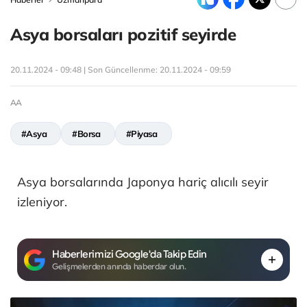
Asya borsaları pozitif seyirde
20.11.2024 - 09:48 | Son Güncellenme:
20.11.2024 - 09:59
AA
#Asya
#Borsa
#Piyasa
Asya borsalarında Japonya hariç alıcılı seyir
izleniyor.
Haberlerimizi Google'da Takip Edin
Gelişmelerden anında haberdar olun.