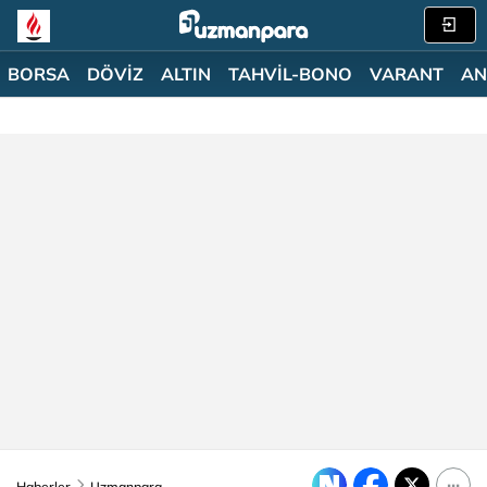
BORSA
DÖVİZ
ALTIN
TAHVİL-BONO
VARANT
AN
Haberler
Uzmanpara