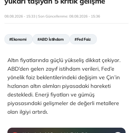
yukarı taşıyan 5 kritik gelişme
08.08.2026 - 15:33 | Son Güncellenme:
08.08.2026 - 15:36
#Ekonomi
#ABD İstihdam
#Fed Faiz
Altın fiyatlarında güçlü yükseliş dikkat çekiyor.
ABD’den gelen zayıf istihdam verileri, Fed’e
yönelik faiz beklentilerindeki değişim ve Çin’in
hızlanan altın alımları piyasadaki hareketi
destekledi. Enerji fiyatları ve gümüş
piyasasındaki gelişmeler de değerli metallere
olan ilgiyi artırdı.