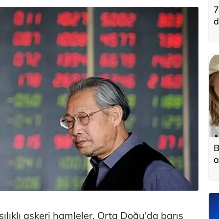
7
d
B
a
şılıklı askeri hamleler, Orta Doğu'da barış