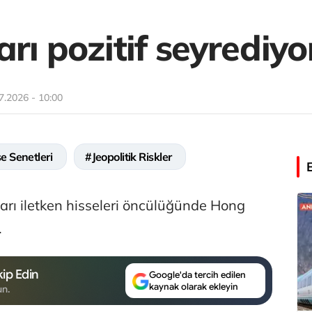
rı pozitif seyrediyo
7.2026 - 10:00
e Senetleri
#Jeopolitik Riskler
yarı iletken hisseleri öncülüğünde Hong
.
ip Edin
Google'da tercih edilen
kaynak olarak ekleyin
un.