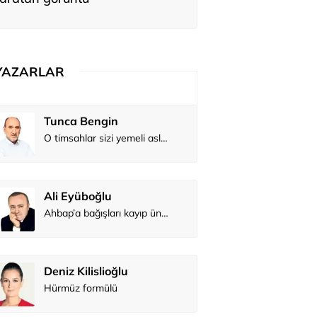
YAZARLAR
Tunca Bengin
O timsahlar sizi yemeli aslında!...
Ali Eyüboğlu
Ahbap’a bağışları kayıp ünlüler var
Deniz Kilislioğlu
Hürmüz formülü