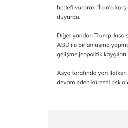
hedefi vurarak "İran'a karş
duyurdu.
Diğer yandan Trump, kısa s
ABD ile bir anlaşma yapmayı
Tunca Beng
gelişme jeopolitik kaygıları 
Asya tarafında yarı iletken
Ali Eyüboğl
devam eden küresel risk algıs
Deniz Kilisli
Hürmüz formü