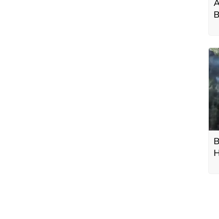
A
B
B
H