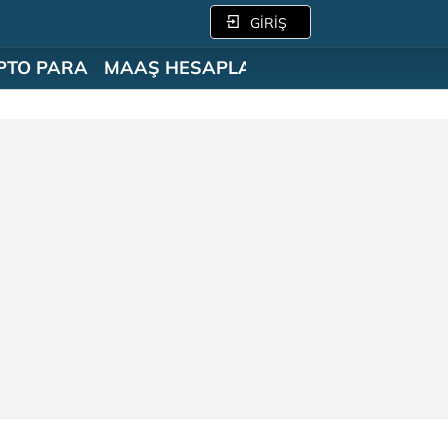
GİRİŞ
PTO PARA
MAAŞ HESAPLAMA
SÖZLÜK