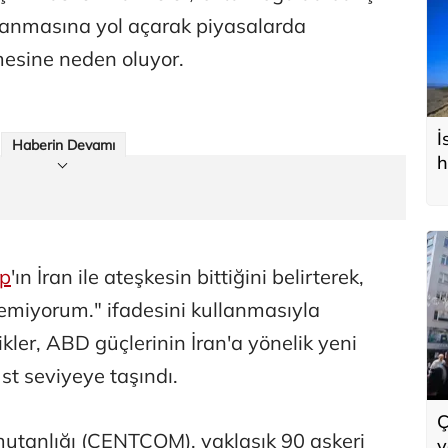
gulanmasına yol açarak piyasalarda
rmesine neden oluyor.
İ
Haberin Devamı
h
mp
'ın İran ile ateşkesin bittiğini belirterek,
temiyorum." ifadesini kullanmasıyla
ikler, ABD güçlerinin İran'a yönelik yeni
üst seviyeye taşındı.
Ç
tanlığı (CENTCOM), yaklaşık 90 askeri
y