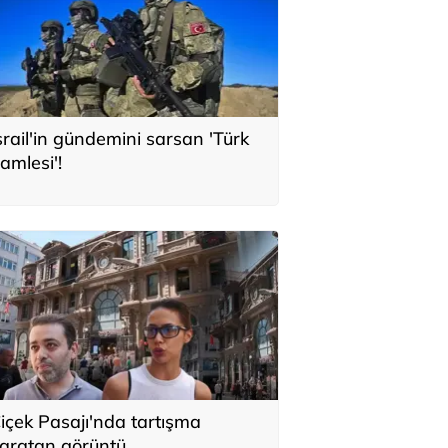
srail'in gündemini sarsan 'Türk
amlesi'!
içek Pasajı'nda tartışma
aratan görüntü