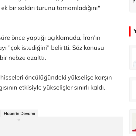
ı ek bir saldırı turunu tamamladığını"
üre önce yaptığı açıklamada, İran'ın
 "çok istediğini" belirtti. Söz konusu
in
Tunca Bengin
bir nebze azalttı.
O timsahlar sizi yemeli aslında!...
O timsahlar sizi yemeli aslında!...
 hisseleri öncülüğündeki yükselişe karşın
u
Ali Eyüboğlu
ının etkisiyle yükselişler sınırlı kaldı.
Ahbap’a bağışları kayıp ünlüler var
Ahbap’a bağışları kayıp ünlüler var
Haberin Devamı
oğlu
Deniz Kilislioğlu
lü
Hürmüz formülü