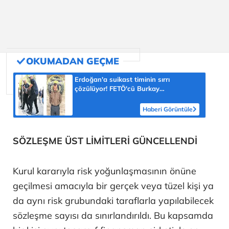
Erdoğan'a suikast timinin sırrı
çözülüyor! FETÖ'cü Burkay
Karatepe'nin itirafı ekipleri harekete
geçirdi
Haberi Görüntüle
SÖZLEŞME ÜST LİMİTLERİ GÜNCELLENDİ
Kurul kararıyla risk yoğunlaşmasının önüne
geçilmesi amacıyla bir gerçek veya tüzel kişi ya
da aynı risk grubundaki taraflarla yapılabilecek
sözleşme sayısı da sınırlandırıldı. Bu kapsamda