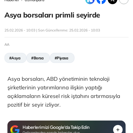
Asya borsaları primli seyirde
25.02.2026 - 10:03 | Son Güncellenme:
25.02.2026 - 10:03
AA
#Asya
#Borsa
#Piyasa
Asya borsaları, ABD yönetiminin teknoloji
şirketlerinin yatırımlarına ilişkin yaptığı
açıklamaların küresel risk iştahını artırmasıyla
pozitif bir seyir izliyor.
Haberlerimizi Google'da Takip Edin
Gelişmelerden anında haberdar olun.