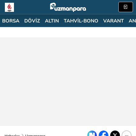
BORSA
DÖVİZ
ALTIN
TAHVİL-BONO
VARANT
AN
Haberler
Uzmanpara