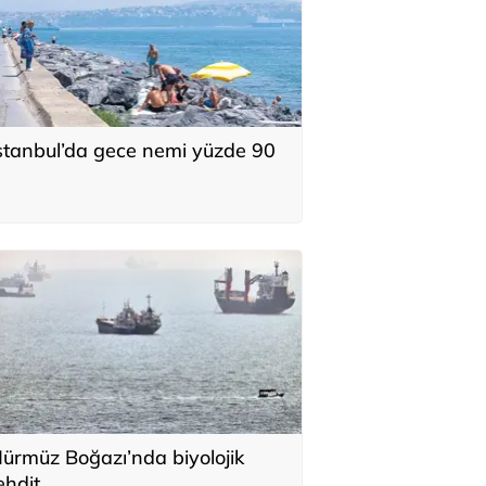
stanbul’da gece nemi yüzde 90
ürmüz Boğazı’nda biyolojik
ehdit