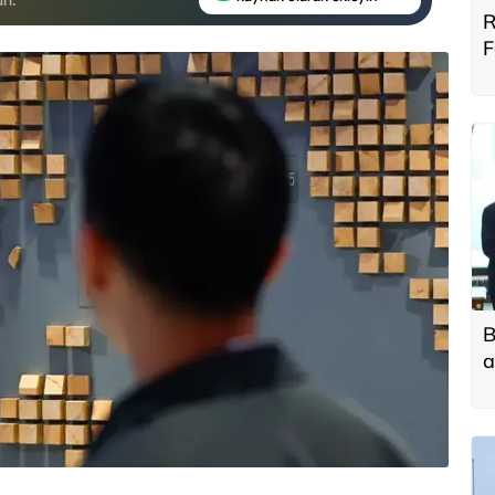
R
F
B
B
a
t
f