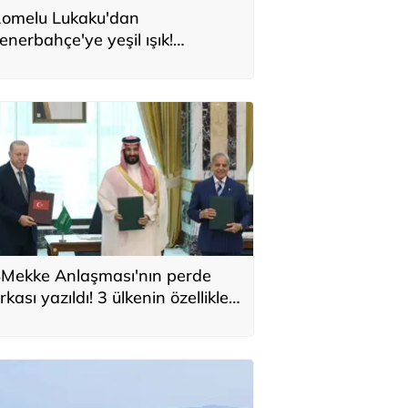
omelu Lukaku'dan
enerbahçe'ye yeşil ışık!
onservis bedeli belli oldu
Mekke Anlaşması'nın perde
rkası yazıldı! 3 ülkenin özellikleri
ek tek sıralandı: 'Türkiye için yeni
ırsat'