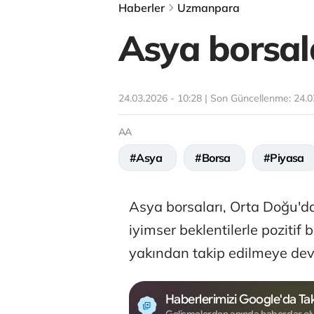
Haberler
Uzmanpara
Asya borsala
24.03.2026 - 10:28 | Son Güncellenme:
24.0
AA
#Asya
#Borsa
#Piyasa
Asya borsaları, Orta Doğu'da
iyimser beklentilerle pozitif 
yakından takip edilmeye de
Haberlerimizi Google'da Tak
Gelişmelerden anında haberdar ol