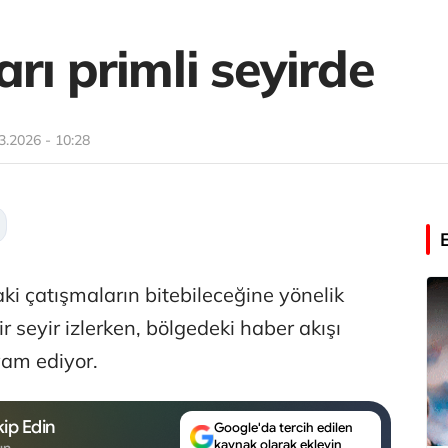
rı primli seyirde
3.2026 - 10:28
ki çatışmaların bitebileceğine yönelik
bir seyir izlerken, bölgedeki haber akışı
vam ediyor.
ip Edin
Google'da tercih edilen
kaynak olarak ekleyin
un.