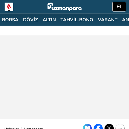
BORSA
DÖVİZ
ALTIN
TAHVİL-BONO
VARANT
AN
Haberler
Uzmanpara