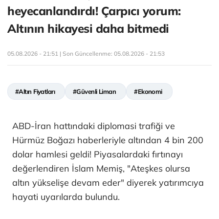
heyecanlandırdı! Çarpıcı yorum:
Altının hikayesi daha bitmedi
05.08.2026 - 21:51 | Son Güncellenme:
05.08.2026 - 21:53
#Altın Fiyatları
#Güvenli Liman
#Ekonomi
ABD-İran hattındaki diplomasi trafiği ve
Hürmüz Boğazı haberleriyle altından 4 bin 200
dolar hamlesi geldi! Piyasalardaki fırtınayı
değerlendiren İslam Memiş, "Ateşkes olursa
altın yükselişe devam eder" diyerek yatırımcıya
hayati uyarılarda bulundu.