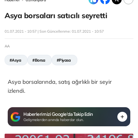
Asya borsaları satıcılı seyretti
01.07.2021 - 10:57 | Son Güncellenme:
01.07.2021 - 10:57
AA
#Asya
#Borsa
#Piyasa
Asya borsalarında, satış ağırlıklı bir seyir
izlendi.
Haberlerimizi Google'da Takip Edin
Gelişmelerden anında haberdar olun.