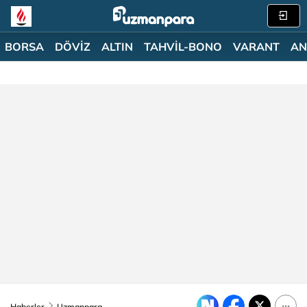
BORSA
DÖVİZ
ALTIN
TAHVİL-BONO
VARANT
AN
Haberler
Uzmanpara