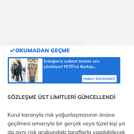
Erdoğan'a suikast timinin sırrı
çözülüyor! FETÖ'cü Burkay
Karatepe'nin itirafı ekipleri harekete
geçirdi
Haberi Görüntüle
SÖZLEŞME ÜST LİMİTLERİ GÜNCELLENDİ
Kurul kararıyla risk yoğunlaşmasının önüne
geçilmesi amacıyla bir gerçek veya tüzel kişi ya
da aynı risk grubundaki taraflarla yapılabilecek