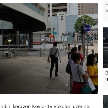
H
i
t
B
g
'
u
endini koruyan Kovid-19 vakaları üzerine,