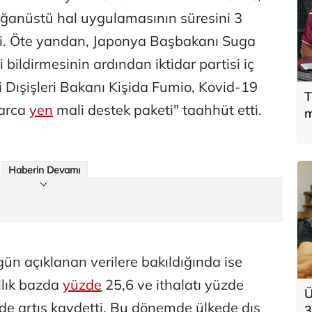
ağanüstü hal uygulamasının süresini 3
i. Öte yandan, Japonya Başbakanı Suga
i bildirmesinin ardından iktidar partisi iç
i Dışişleri Bakanı Kişida Fumio, Kovid-19
T
larca
yen
mali destek paketi" taahhüt etti.
m
Haberin Devamı
n açıklanan verilere bakıldığında ise
ıllık bazda
yüzde
25,6 ve ithalatı yüzde
Ü
inde artış kaydetti. Bu dönemde ülkede dış
3