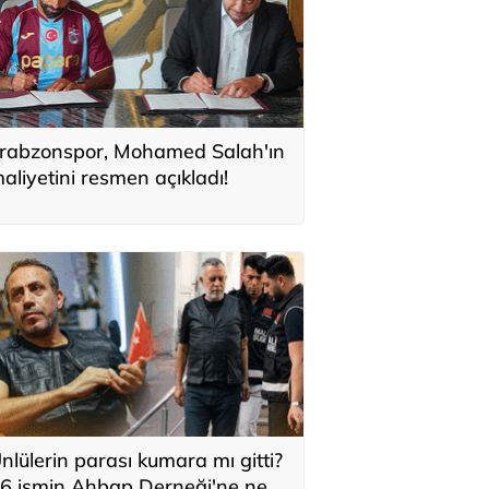
rabzonspor, Mohamed Salah'ın
aliyetini resmen açıkladı!
nlülerin parası kumara mı gitti?
6 ismin Ahbap Derneği'ne ne