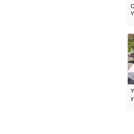
C
Y
Y
y