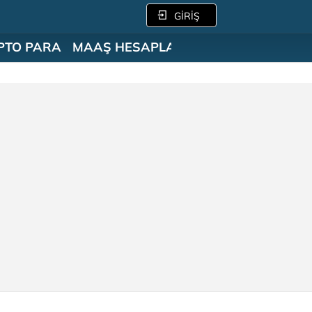
GİRİŞ
PTO PARA
MAAŞ HESAPLAMA
SÖZLÜK