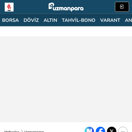
BORSA
DÖVİZ
ALTIN
TAHVİL-BONO
VARANT
AN
Haberler
Uzmanpara