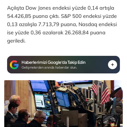
Açılışta Dow Jones endeksi yüzde 0,14 artışla
54.426,85 puana çıktı. S&P 500 endeksi yüzde
0,13 azalışla 7.713,79 puana, Nasdaq endeksi
ise yüzde 0,36 azalarak 26.268,84 puana
geriledi.
Haberlerimizi Google'da Takip Edin
Gelişmelerden anında haberdar olun.