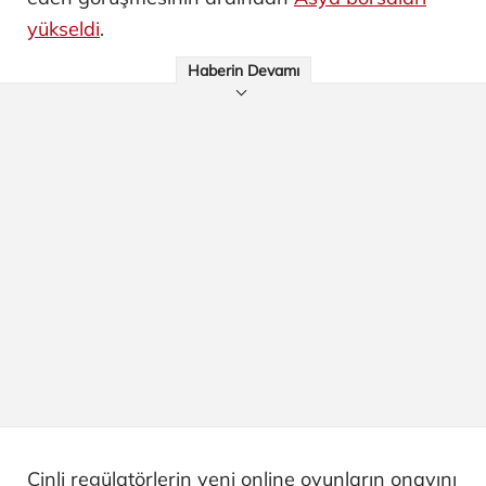
yükseldi
.
Haberin Devamı
Çinli regülatörlerin yeni online oyunların onayını