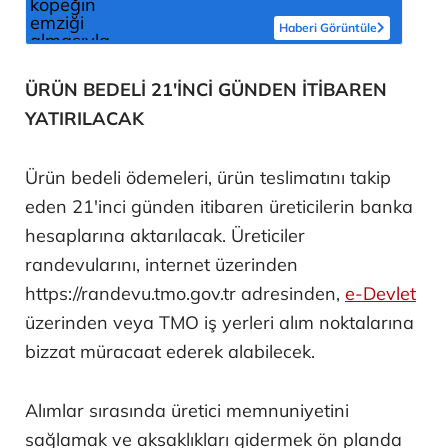
sonra çığlığını duyduk
Haberi Görüntüle
ÜRÜN BEDELİ 21'İNCİ GÜNDEN İTİBAREN
YATIRILACAK
Ürün bedeli ödemeleri, ürün teslimatını takip
eden 21'inci günden itibaren üreticilerin banka
hesaplarına aktarılacak. Üreticiler
randevularını, internet üzerinden
https://randevu.tmo.gov.tr adresinden,
e-Devlet
üzerinden veya TMO iş yerleri alım noktalarına
bizzat müracaat ederek alabilecek.
Alımlar sırasında üretici memnuniyetini
sağlamak ve aksaklıkları gidermek ön planda