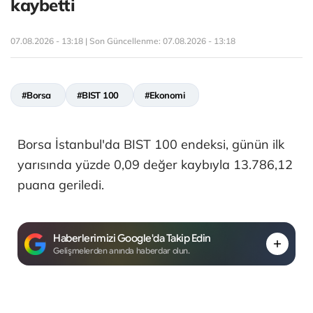
kaybetti
07.08.2026 - 13:18 | Son Güncellenme:
07.08.2026 - 13:18
#Borsa
#BIST 100
#Ekonomi
Borsa İstanbul'da BIST 100 endeksi, günün ilk
yarısında yüzde 0,09 değer kaybıyla 13.786,12
puana geriledi.
Haberlerimizi Google'da Takip Edin
Gelişmelerden anında haberdar olun.