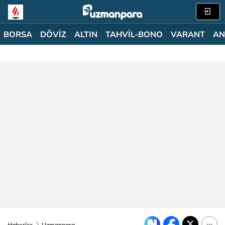
BORSA
DÖVİZ
ALTIN
TAHVİL-BONO
VARANT
AN
Haberler
Uzmanpara