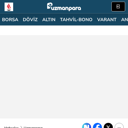
BORSA
DÖVİZ
ALTIN
TAHVİL-BONO
VARANT
AN
Haberler
Uzmanpara