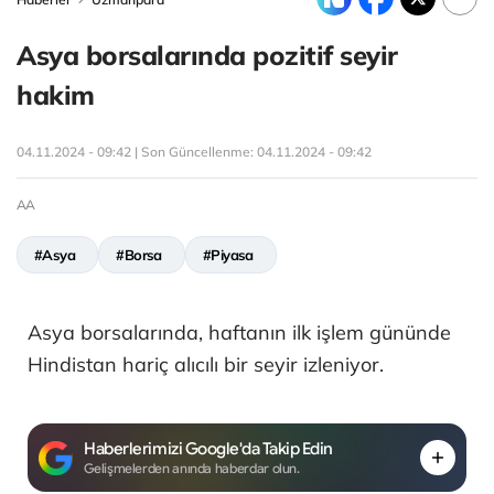
Asya borsalarında pozitif seyir
hakim
04.11.2024 - 09:42 | Son Güncellenme:
04.11.2024 - 09:42
AA
#Asya
#Borsa
#Piyasa
Asya borsalarında, haftanın ilk işlem gününde
Hindistan hariç alıcılı bir seyir izleniyor.
Haberlerimizi Google'da Takip Edin
Gelişmelerden anında haberdar olun.