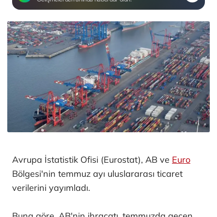
Avrupa İstatistik Ofisi (Eurostat), AB ve
Euro
Bölgesi'nin temmuz ayı uluslararası ticaret
verilerini yayımladı.
Buna göre, AB'nin ihracatı, temmuzda geçen