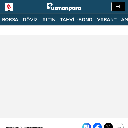
BORSA
DÖVİZ
ALTIN
TAHVİL-BONO
VARANT
AN
Haberler
Uzmanpara