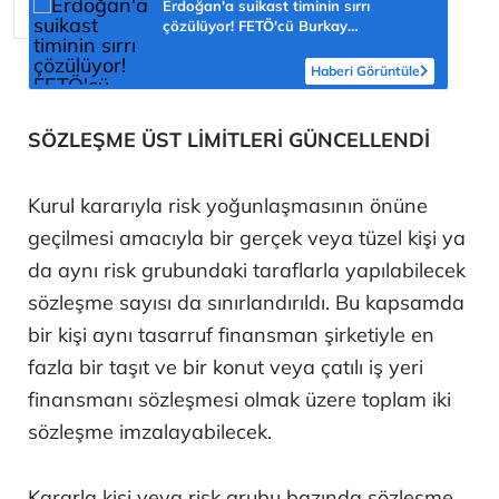
Erdoğan'a suikast timinin sırrı
çözülüyor! FETÖ'cü Burkay
Karatepe'nin itirafı ekipleri harekete
geçirdi
Haberi Görüntüle
SÖZLEŞME ÜST LİMİTLERİ GÜNCELLENDİ
Kurul kararıyla risk yoğunlaşmasının önüne
geçilmesi amacıyla bir gerçek veya tüzel kişi ya
da aynı risk grubundaki taraflarla yapılabilecek
sözleşme sayısı da sınırlandırıldı. Bu kapsamda
bir kişi aynı tasarruf finansman şirketiyle en
fazla bir taşıt ve bir konut veya çatılı iş yeri
finansmanı sözleşmesi olmak üzere toplam iki
sözleşme imzalayabilecek.
Kararla kişi veya risk grubu bazında sözleşme