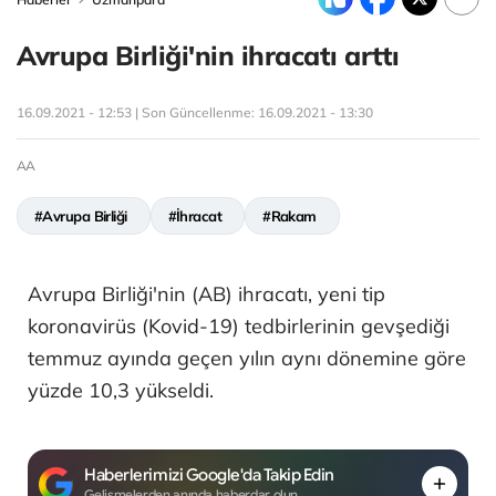
Avrupa Birliği'nin ihracatı arttı
16.09.2021 - 12:53 | Son Güncellenme:
16.09.2021 - 13:30
AA
#Avrupa Birliği
#İhracat
#Rakam
Avrupa Birliği'nin (AB) ihracatı, yeni tip
koronavirüs (Kovid-19) tedbirlerinin gevşediği
temmuz ayında geçen yılın aynı dönemine göre
yüzde 10,3 yükseldi.
Haberlerimizi Google'da Takip Edin
Gelişmelerden anında haberdar olun.