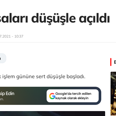
ları düşüşle açıldı
7.2021 - 10:37
a
lk işlem gününe sert düşüşle başladı.
ip Edin
Google'da tercih edilen
kaynak olarak ekleyin
un.