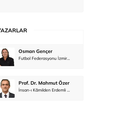
YAZARLAR
Osman Gençer
Tunca Ben
Futbol Federasyonu İzmirspor’u dinler mi?
MİT’den CIA’y
Prof. Dr. Mahmut Özer
Hakkı Öcal
İnsan-ı Kâmilden Erdemli Şehre: İslam Düşüncesinde Adalet-II
Ali Eyüboğ
Aşk yok, ama s