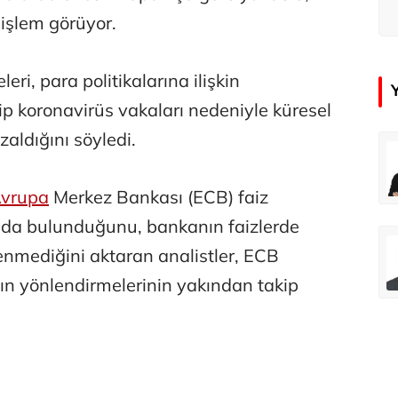
işlem görüyor.
eri, para politikalarına ilişkin
 tip koronavirüs vakaları nedeniyle küresel
zaldığını söyledi.
çer
Tunca Bengin
Futbol Federasyonu İzmirspor’u dinler mi?
MİT’den CIA’ye de mesaj...
vrupa
Merkez Bankası (ECB) faiz
da bulunduğunu, bankanın faizlerde
ahmut Özer
Hakkı Öcal
enmediğini aktaran analistler, ECB
İnsan-ı Kâmilden Erdemli Şehre: İslam Düşüncesinde Adalet-II
Amerika Avrupa’yı geri kazanabilir mi?
ın yönlendirmelerinin yakından takip
Ali Eyüboğlu
Aşk yok, ama suç itirafı var!