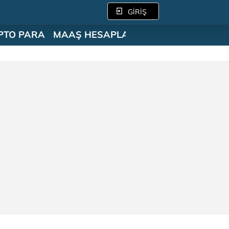
GİRİŞ
PTO PARA
MAAŞ HESAPLAMA
SÖZLÜK