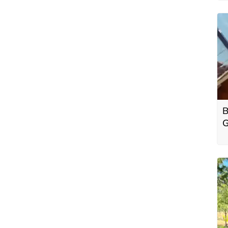
B
G
d