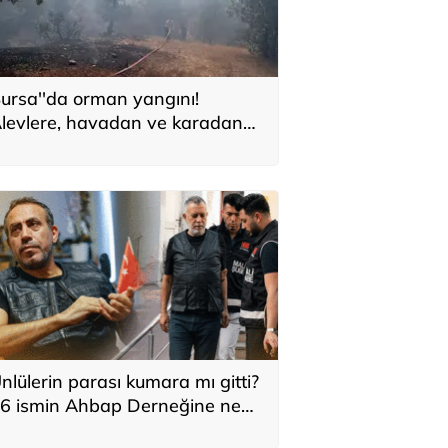
ursa''da orman yangını!
levlere, havadan ve karadan
üdahale
nlülerin parası kumara mı gitti?
6 ismin Ahbap Derneğine ne
adar bağış yaptığı ortaya çıktı