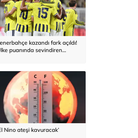
enerbahçe kazandı fark açıldı!
lke puanında sevindiren
elişme
El Nino ateşi kavuracak’