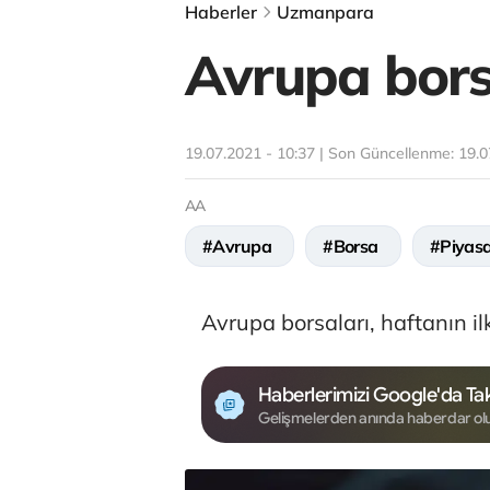
Haberler
Uzmanpara
Avrupa borsa
19.07.2021 - 10:37 | Son Güncellenme:
19.0
AA
#Avrupa
#Borsa
#Piyas
Avrupa borsaları, haftanın i
Haberlerimizi Google'da Tak
Gelişmelerden anında haberdar ol