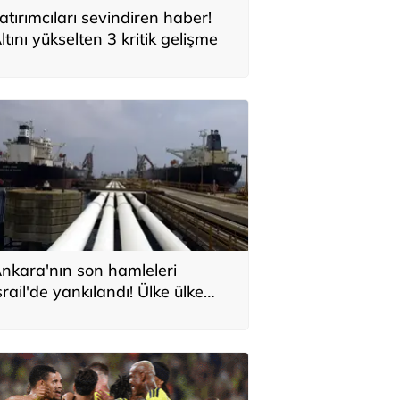
atırımcıları sevindiren haber!
ltını yükselten 3 kritik gelişme
nkara'nın son hamleleri
srail'de yankılandı! Ülke ülke
ıraladılar: 'Türkiye'nin Orta
oğu planı'