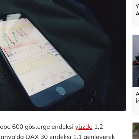
Y
A
A
İ
s
D
urope 600 gösterge endeksi
yüzde
1,2
anya'da DAX 30 endeksi 1,1 gerileyerek