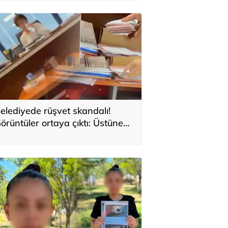
elediyede rüşvet skandalı!
örüntüler ortaya çıktı: Üstüne
e bir zarf attım müdürüm