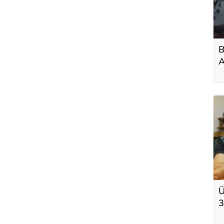
B
A
m
Ü
3
k