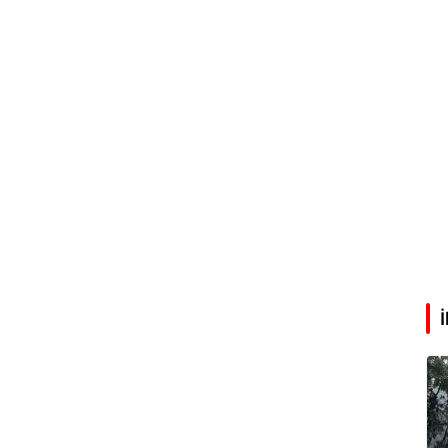
Eren Aka
‘Google fişi çekerse satış biter!’
Çağdaş Ertuna
Guggenheim Abu Dhabi şehri nasıl değiştirecek?