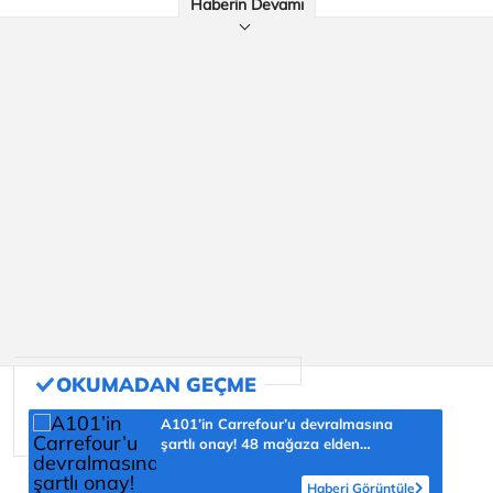
Haberin Devamı
A101’in Carrefour’u devralmasına
şartlı onay! 48 mağaza elden
çıkarılacak
Haberi Görüntüle