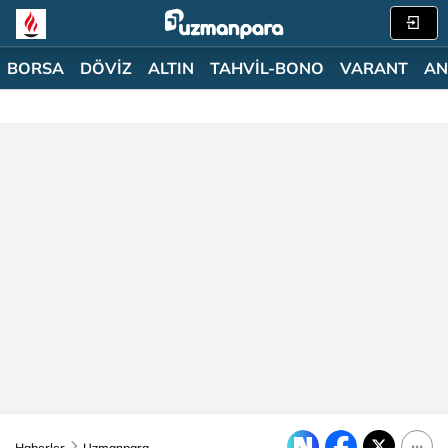
BORSA
DÖVİZ
ALTIN
TAHVİL-BONO
VARANT
AN
Haberler
Uzmanpara