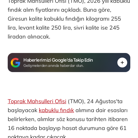
Toprak Mahsulleri Ofisi (TMO), 2026 yılı kabuklu
fındık alım fiyatlarını açıkladı. Buna göre,
Giresun kalite kabuklu fındığın kilogramı 255
lira, levant kalite 250 lira, sivri kalite ise 245
liradan alınacak.
Haberlerimizi Google'da Takip Edin
Gelişmelerden anında haberdar olun.
Toprak Mahsulleri Ofisi
(TMO), 24 Ağustos'ta
başlayacak
kabuklu fındık
alımına dair esasları
belirlerken, alımlar söz konusu tarihten itibaren
16 noktada başlayıp hasat durumuna göre 61
noktaya kadar çıkacak.