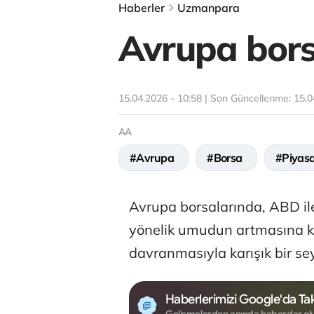
Haberler
Uzmanpara
Avrupa borsa
15.04.2026 - 10:58 | Son Güncellenme:
15.0
AA
#Avrupa
#Borsa
#Piyas
Avrupa borsalarında, ABD ile
yönelik umudun artmasına kar
davranmasıyla karışık bir sey
Haberlerimizi Google'da Tak
Gelişmelerden anında haberdar ol