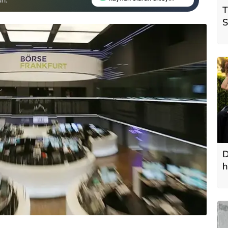
T
S
ö
t
D
h