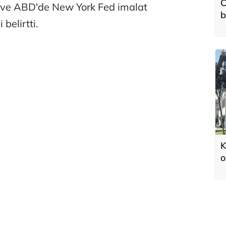
C
i ve ABD'de New York Fed imalat
b
belirtti.
K
o