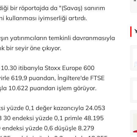
b
diği bir röportajda da "(Savaş) sanırım
i kullanması iyimserliği artırdı.
şın yatırımcıların temkinli davranmasıyla
k bir seyir öne çıkıyor.
in
Tunca Bengin
O timsahlar sizi yemeli aslında!...
O timsahlar sizi yemeli aslında!...
10.30 itibarıyla Stoxx Europe 600
irle 619,9 puandan, İngiltere'de FTSE
u
Ali Eyüboğlu
ışla 10.622 puandan işlem görüyor.
Ahbap’a bağışları kayıp ünlüler var
Ahbap’a bağışları kayıp ünlüler var
i yüzde 0,1 değer kazancıyla 24.053
oğlu
Deniz Kilislioğlu
B 30 endeksi yüzde 0,1 primle 48.195
lü
Hürmüz formülü
endeksi yüzde 0,6 düşüşle 8.279