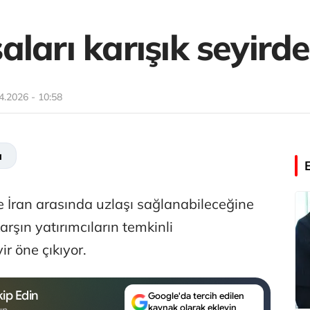
ları karışık seyirde
4.2026 - 10:58
a
 İran arasında uzlaşı sağlanabileceğine
şın yatırımcıların temkinli
ir öne çıkıyor.
ip Edin
Google'da tercih edilen
kaynak olarak ekleyin
un.