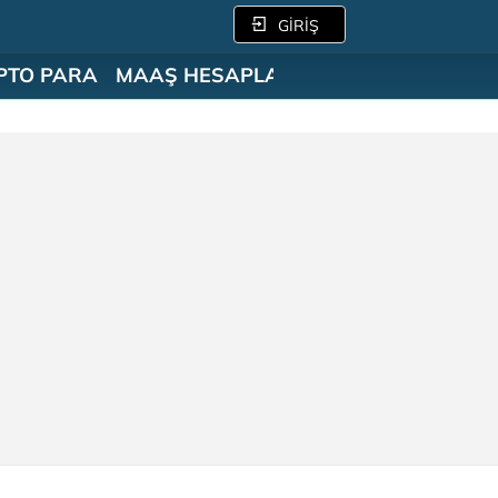
GİRİŞ
PTO PARA
MAAŞ HESAPLAMA
SÖZLÜK