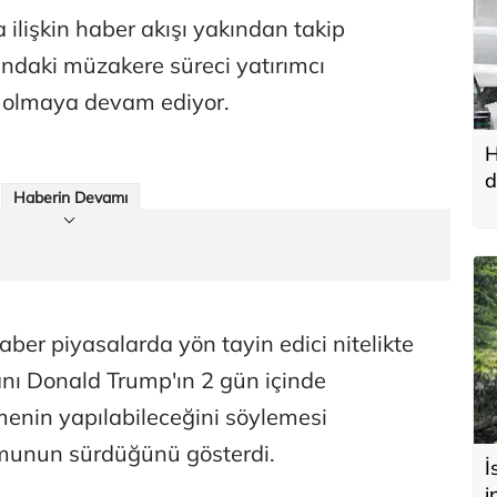
ilişkin haber akışı yakından takip
sındaki müzakere süreci yatırımcı
ci olmaya devam ediyor.
H
d
Haberin Devamı
u
ber piyasalarda yön tayin edici nitelikte
nı Donald Trump'ın 2 gün içinde
menin yapılabileceğini söylemesi
umunun sürdüğünü gösterdi.
İ
i