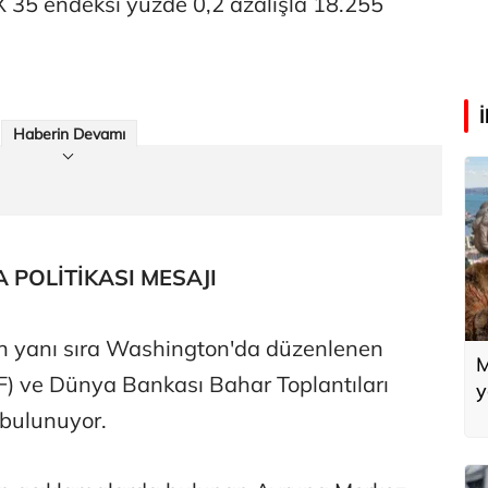
 35 endeksi yüzde 0,2 azalışla 18.255
Haberin Devamı
POLİTİKASI MESAJI
in yanı sıra Washington'da düzenlenen
M
F) ve Dünya Bankası Bahar Toplantıları
y
m
 bulunuyor.
y