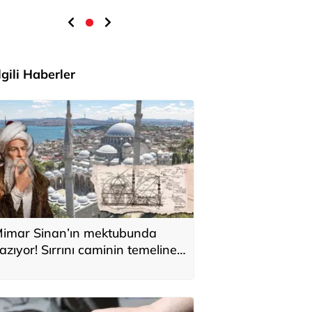
İlgili Haberler
imar Sinan’ın mektubunda
azıyor! Sırrını caminin temeline
i sakladı: 'Kıyamete kadar
ıkılmaz'