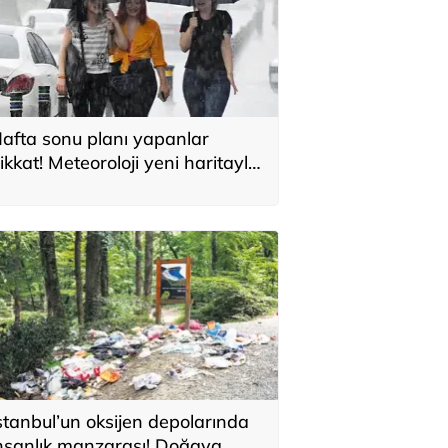
afta sonu planı yapanlar
ikkat! Meteoroloji yeni haritayla
yardı
stanbul’un oksijen depolarında
nsanlık manzarası! Doğaya