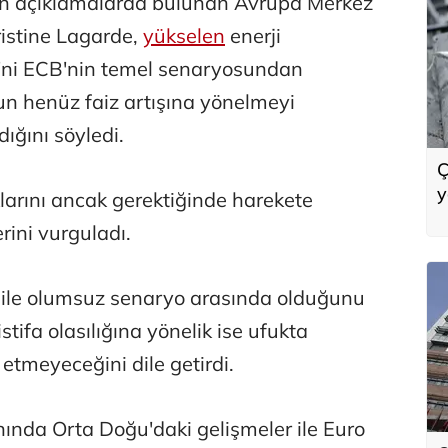
ün açıklamalarda bulunan Avrupa Merkez
istine Lagarde,
yükselen
enerji
'ni ECB'nin temel senaryosundan
un henüz faiz artışına yönelmeyi
ığını söyledi.
Ç
y
larını ancak gerektiğinde harekete
ini vurguladı.
ile olumsuz senaryo arasında olduğunu
tifa olasılığına yönelik ise ufukta
 etmeyeceğini dile getirdi.
nında Orta Doğu'daki gelişmeler ile Euro