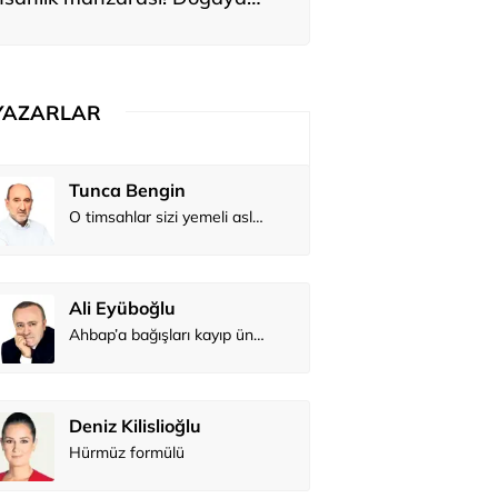
ırakılan utanç
YAZARLAR
Tunca Bengin
O timsahlar sizi yemeli aslında!...
Ali Eyüboğlu
Ahbap’a bağışları kayıp ünlüler var
Deniz Kilislioğlu
Hürmüz formülü