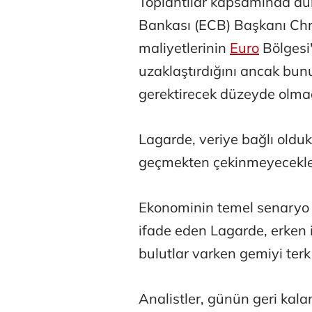
Toplantılar kapsamında d
Bankası (ECB) Başkanı Chr
maliyetlerinin
Euro
Bölgesi
uzaklaştırdığını ancak bun
gerektirecek düzeyde olmad
Lagarde, veriye bağlı olduk
geçmekten çekinmeyecekler
Ekonominin temel senaryo 
ifade eden Lagarde, erken is
bulutlar varken gemiyi terk
Analistler, günün geri kala