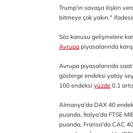
Trump'ın savaşa ilişkin ver
bitmeye çok yakın." ifadesin
Söz konusu gelişmelere kar
Avrupa
piyasalarında karışı
Tunca Beng
Avrupa piyasalarında saat 
gösterge endeksi yatay sey
Ali Eyüboğl
100 endeksi
yüzde
0,1 art
Almanya'da DAX 40 endeks
Deniz Kilisli
puanda, İtalya'da FTSE MI
Hürmüz formü
puanda, Fransa'da CAC 40 