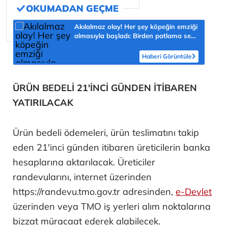
Akılalmaz olay! Her şey köpeğin emziği
almasıyla başladı: Birden patlama sesi
sonra çığlığını duyduk
Haberi Görüntüle
ÜRÜN BEDELİ 21'İNCİ GÜNDEN İTİBAREN
YATIRILACAK
Ürün bedeli ödemeleri, ürün teslimatını takip
eden 21'inci günden itibaren üreticilerin banka
hesaplarına aktarılacak. Üreticiler
randevularını, internet üzerinden
https://randevu.tmo.gov.tr adresinden,
e-Devlet
üzerinden veya TMO iş yerleri alım noktalarına
bizzat müracaat ederek alabilecek.