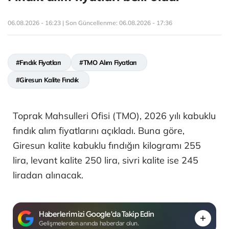
06.08.2026 - 16:23 | Son Güncellenme:
06.08.2026 - 17:36
#Fındık Fiyatları
#TMO Alım Fiyatları
#Giresun Kalite Fındık
Toprak Mahsulleri Ofisi (TMO), 2026 yılı kabuklu
fındık alım fiyatlarını açıkladı. Buna göre,
Giresun kalite kabuklu fındığın kilogramı 255
lira, levant kalite 250 lira, sivri kalite ise 245
liradan alınacak.
Haberlerimizi Google'da Takip Edin
Gelişmelerden anında haberdar olun.