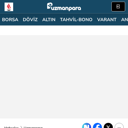
BORSA
DÖVİZ
ALTIN
TAHVİL-BONO
VARANT
AN
Haberler
Uzmanpara