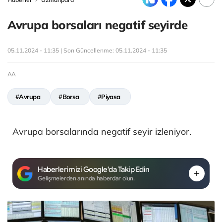
Avrupa borsaları negatif seyirde
05.11.2024 - 11:35 | Son Güncellenme:
05.11.2024 - 11:35
AA
#Avrupa
#Borsa
#Piyasa
Avrupa borsalarında negatif seyir izleniyor.
Haberlerimizi Google'da Takip Edin
Gelişmelerden anında haberdar olun.