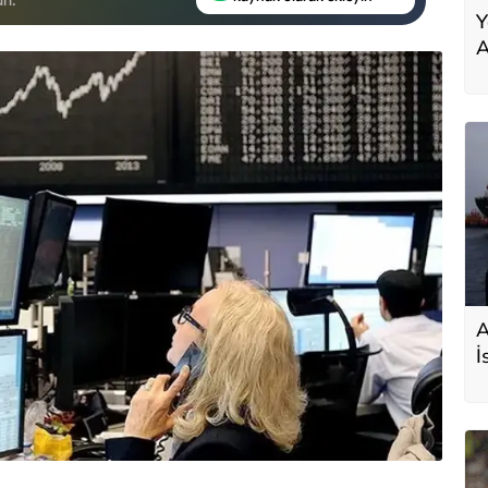
Y
A
A
İ
s
D