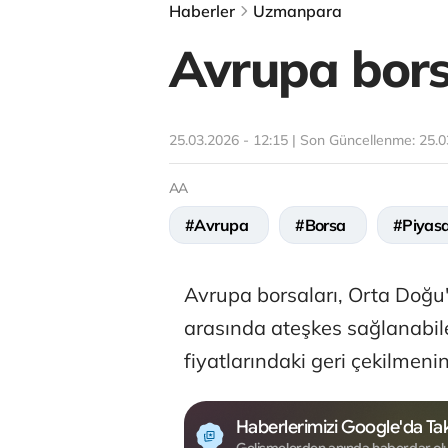
Haberler
Uzmanpara
Avrupa borsa
25.03.2026 - 12:15 | Son Güncellenme:
25.0
AA
#Avrupa
#Borsa
#Piyas
Avrupa borsaları, Orta Doğu
arasında ateşkes sağlanabile
fiyatlarındaki geri çekilmenin
Haberlerimizi Google'da Tak
Gelişmelerden anında haberdar ol