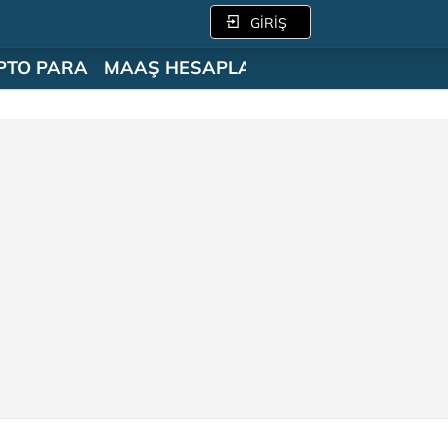
GİRİŞ
PTO PARA
MAAŞ HESAPLAMA
SÖZLÜK