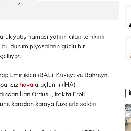
Eren Aka
‘Google fişi çekerse satış biter!’
rak yatışmaması yatırımcıları temkinli
Çağdaş Ertuna
 bu durum piyasaların güçlü bir
Guggenheim Abu Dhabi şehri nasıl değiştirecek?
elliyor.
rap Emirlikleri (BAE), Kuveyt ve Bahreyn,
insansız
hava
araçlarını (İHA)
rdından İran Ordusu, Irak'ta Erbil
ne karadan karaya füzelerle saldırı