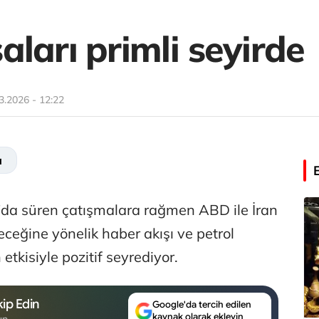
ları primli seyirde
3.2026 - 12:22
a
'da süren çatışmalara rağmen ABD ile İran
ceğine yönelik haber akışı ve petrol
 etkisiyle pozitif seyrediyor.
ip Edin
Google'da tercih edilen
kaynak olarak ekleyin
un.