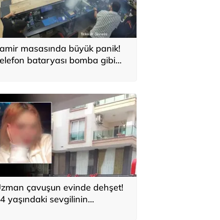
amir masasında büyük panik!
elefon bataryası bomba gibi
atladı: Güvenlik kamerası
aniye saniye kaydetti
zman çavuşun evinde dehşet!
4 yaşındaki sevgilinin
elefonundaki kayıt inceleniyor