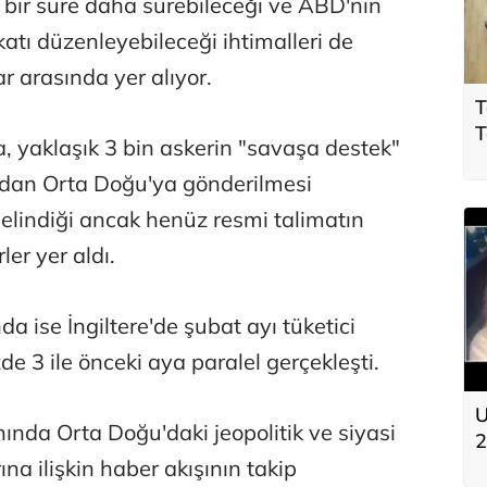
n bir süre daha sürebileceği ve ABD'nin
katı düzenleyebileceği ihtimalleri de
r arasında yer alıyor.
T
T
 yaklaşık 3 bin askerin "savaşa destek"
p
dan Orta Doğu'ya gönderilmesi
s
lindiği ancak henüz resmi talimatın
er yer aldı.
a ise İngiltere'de şubat ayı tüketici
de 3 ile önceki aya paralel gerçekleşti.
U
nında Orta Doğu'daki jeopolitik ve siyasi
2
rına ilişkin haber akışının takip
t