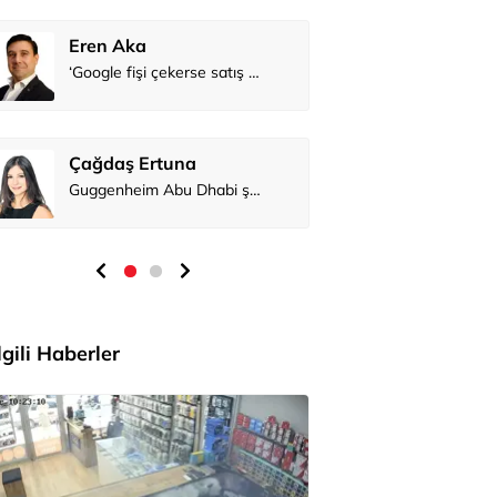
Eren Aka
Çağdaş Er
İlgili Haberler