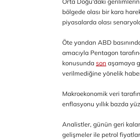
Orta Doğu'daki gerilimleri
bölgede olası bir kara hare
piyasalarda olası senaryola
Öte yandan ABD basınında,
amacıyla Pentagon tarafın
konusunda
son
aşamaya ge
verilmediğine yönelik haberl
Makroekonomik veri tarafınd
enflasyonu yıllık bazda yüz
Analistler, günün geri kala
gelişmeler ile petrol fiyatla