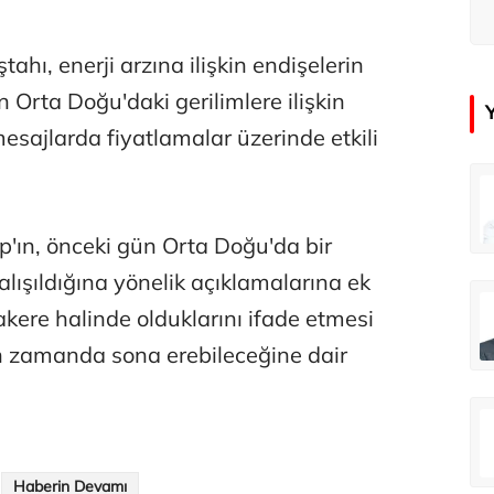
tahı, enerji arzına ilişkin endişelerin
n Orta Doğu'daki gerilimlere ilişkin
mesajlarda fiyatlamalar üzerinde etkili
çer
Tunca Bengin
Futbol Federasyonu İzmirspor’u dinler mi?
MİT’den CIA’ye de mesaj...
ın, önceki gün Orta Doğu'da bir
lışıldığına yönelik açıklamalarına ek
ahmut Özer
Hakkı Öcal
akere halinde olduklarını ifade etmesi
İnsan-ı Kâmilden Erdemli Şehre: İslam Düşüncesinde Adalet-II
Amerika Avrupa’yı geri kazanabilir mi?
ın zamanda sona erebileceğine dair
Ali Eyüboğlu
Aşk yok, ama suç itirafı var!
Haberin Devamı