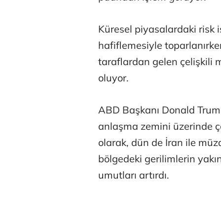
Küresel piyasalardaki risk iş
hafiflemesiyle toparlanırke
taraflardan gelen çelişkili 
oluyor.
Osman Gen
ABD Başkanı Donald Trump'
anlaşma zemini üzerinde ça
Prof. Dr. M
olarak, dün de İran ile müz
bölgedeki gerilimlerin yak
umutları artırdı.