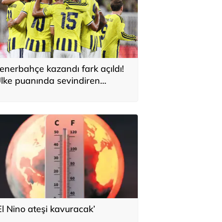
enerbahçe kazandı fark açıldı!
lke puanında sevindiren
elişme
El Nino ateşi kavuracak’