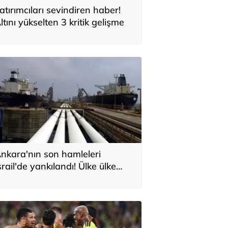
atırımcıları sevindiren haber!
ltını yükselten 3 kritik gelişme
nkara'nın son hamleleri
srail'de yankılandı! Ülke ülke
ıraladılar: 'Türkiye'nin Orta
oğu planı'