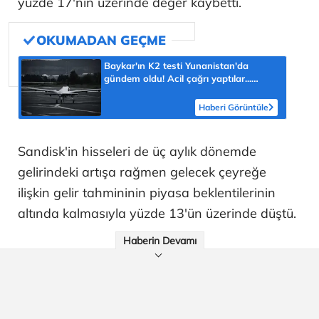
yüzde 17'nin üzerinde değer kaybetti.
Baykar'ın K2 testi Yunanistan'da
gündem oldu! Acil çağrı yaptılar...
'Topraklarımızdaki hedeflere ulaşabilir'
Haberi Görüntüle
Sandisk'in hisseleri de üç aylık dönemde
gelirindeki artışa rağmen gelecek çeyreğe
ilişkin gelir tahmininin piyasa beklentilerinin
altında kalmasıyla yüzde 13'ün üzerinde düştü.
Haberin Devamı