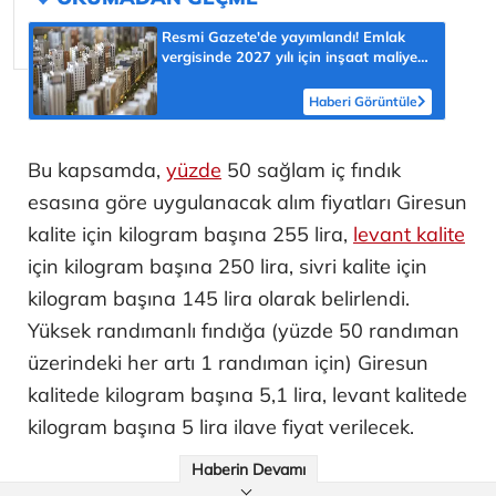
Resmi Gazete'de yayımlandı! Emlak
vergisinde 2027 yılı için inşaat maliyet
bedelleri belirlendi
Haberi Görüntüle
Bu kapsamda,
yüzde
50 sağlam iç fındık
esasına göre uygulanacak alım fiyatları Giresun
kalite için kilogram başına 255 lira,
levant kalite
için kilogram başına 250 lira, sivri kalite için
kilogram başına 145 lira olarak belirlendi.
Yüksek randımanlı fındığa (yüzde 50 randıman
üzerindeki her artı 1 randıman için) Giresun
kalitede kilogram başına 5,1 lira, levant kalitede
kilogram başına 5 lira ilave fiyat verilecek.
Haberin Devamı