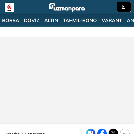
BORSA
DÖVİZ
ALTIN
TAHVİL-BONO
VARANT
AN
Haberler
Uzmanpara