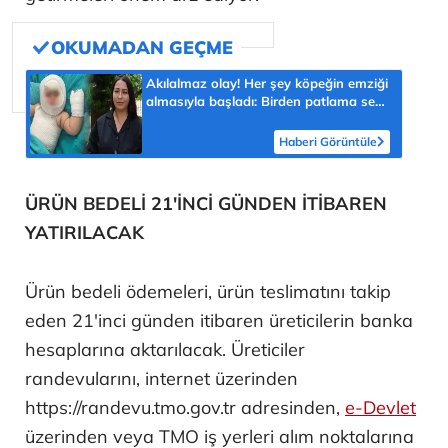
Akılalmaz olay! Her şey köpeğin emziği
almasıyla başladı: Birden patlama sesi
sonra çığlığını duyduk
Haberi Görüntüle
ÜRÜN BEDELİ 21'İNCİ GÜNDEN İTİBAREN
YATIRILACAK
Ürün bedeli ödemeleri, ürün teslimatını takip
eden 21'inci günden itibaren üreticilerin banka
hesaplarına aktarılacak. Üreticiler
randevularını, internet üzerinden
https://randevu.tmo.gov.tr adresinden,
e-Devlet
üzerinden veya TMO iş yerleri alım noktalarına