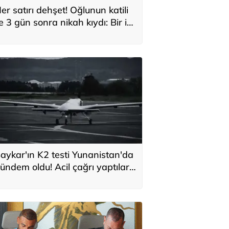
er satırı dehşet! Oğlunun katili
le 3 gün sonra nikah kıydı: Bir iki
ane vurdum, bayıldı
aykar'ın K2 testi Yunanistan'da
ündem oldu! Acil çağrı yaptılar...
Topraklarımızdaki hedeflere
laşabilir'