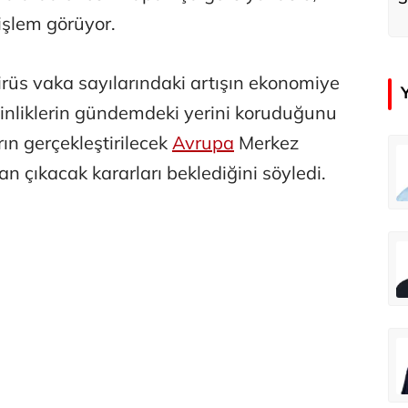
k
işlem görüyor.
virüs vaka sayılarındaki artışın ekonomiye
rginliklerin gündemdeki yerini koruduğunu
arın gerçekleştirilecek
Avrupa
Merkez
emir
Özay Şendir
n çıkacak kararları beklediğini söyledi.
Türkiye’nin görünmez başarısı…
Abbas Güçlü
Tercih ve kayıt sıkıntılı geçiyor
Zafer Şahin
Faili meçhul cinayetler ülkesine veda