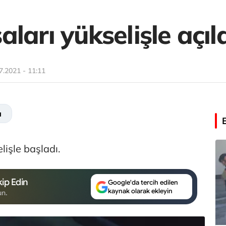
ları yükselişle açıl
7.2021 - 11:11
a
lişle başladı.
ip Edin
Google'da tercih edilen
kaynak olarak ekleyin
un.