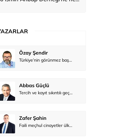
adar bağış yaptığı ortaya çıktı
YAZARLAR
Atilay Kandemir
Özay Şendi
Mağaza açılışı
Abbas Güç
Zafer Şahi