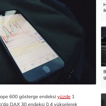
H
i
t
B
g
'
u
urope 600 gösterge endeksi
yüzde
1
'da DAX 30 endeksi 0,4 yükselerek