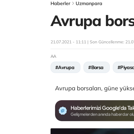
Haberler
Uzmanpara
Avrupa borsa
21.07.2021 - 11:11 | Son Güncellenme:
21.0
AA
#Avrupa
#Borsa
#Piyas
Avrupa borsaları, güne yükse
Haberlerimizi Google'da Tak
Gelişmelerden anında haberdar ol