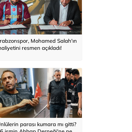
rabzonspor, Mohamed Salah'ın
aliyetini resmen açıkladı!
nlülerin parası kumara mı gitti?
6 ismin Ahbap Derneği'ne ne