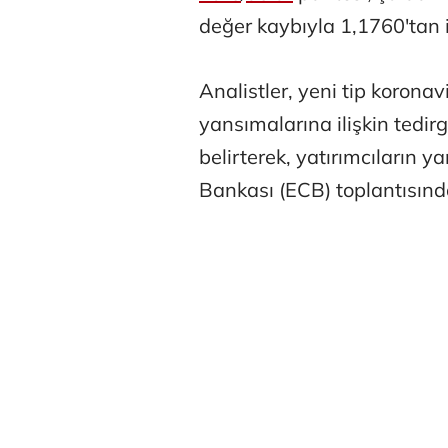
değer kaybıyla 1,1760'tan 
Analistler, yeni tip korona
yansımalarına ilişkin tedi
belirterek, yatırımcıların y
Atilay Kand
Bankası (ECB) toplantısında
Mağaza açılışı