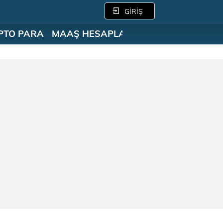
GİRİŞ
PTO PARA
MAAŞ HESAPLAMA
SÖZLÜK