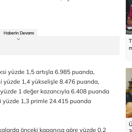
Haberin Devamı
T
m
ksi yüzde 1,5 artışla 6.985 puanda,
i yüzde 1,4 yükselişle 8.476 puanda,
 yüzde 1 değer kazancıyla 6.408 puanda
si yüzde 1,3 primle 24.415 puanda
Ü
ikalarda önceki kapanışa göre yüzde 0,2
3