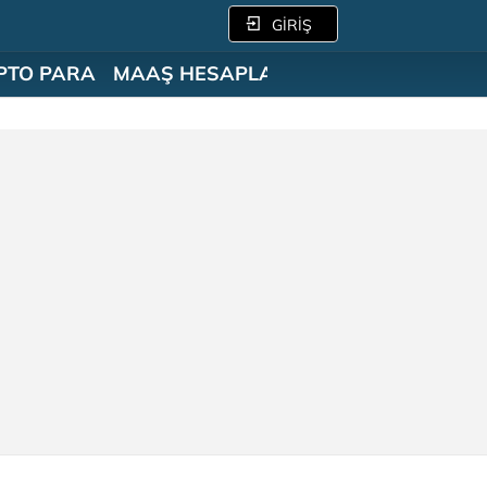
GİRİŞ
PTO PARA
MAAŞ HESAPLAMA
SÖZLÜK