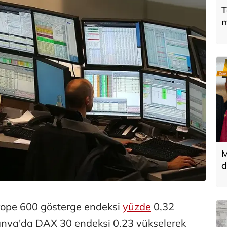
T
m
M
d
T
k
urope 600 gösterge endeksi
yüzde
0,32
nya'da DAX 30 endeksi 0,23 yükselerek