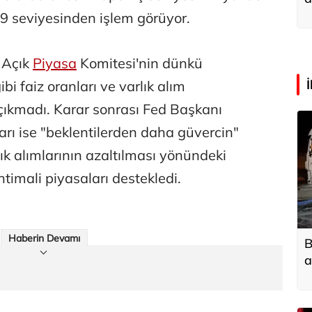
a
9 seviyesinden işlem görüyor.
 Açık
Piyasa
Komitesi'nin dünkü
bi faiz oranları ve varlık alım
 çıkmadı. Karar sonrası Fed Başkanı
arı ise "beklentilerden daha güvercin"
rlık alımlarının azaltılması yönündeki
timali piyasaları destekledi.
Haberin Devamı
B
a