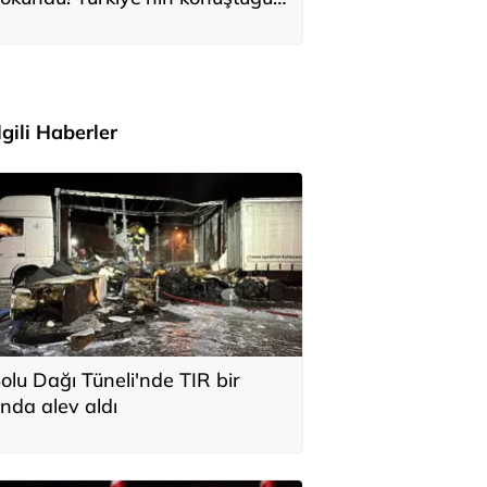
ile Anıtkabir'i ziyaret etti
İlgili Haberler
olu Dağı Tüneli'nde TIR bir
nda alev aldı