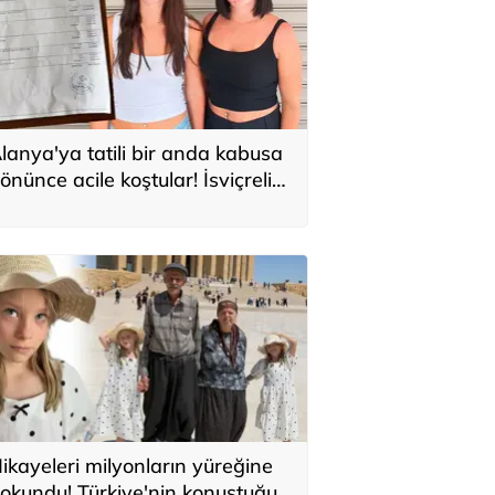
lanya'ya tatili bir anda kabusa
önünce acile koştular! İsviçreli
uristlere 71 bin TL'lik serum şoku
ikayeleri milyonların yüreğine
okundu! Türkiye'nin konuştuğu