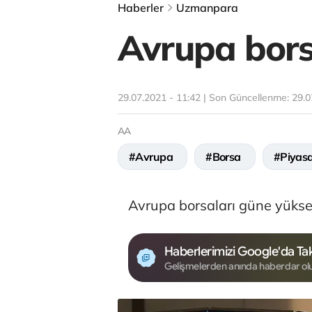
Haberler
Uzmanpara
Avrupa borsa
29.07.2021 - 11:42 | Son Güncellenme:
29.0
AA
#Avrupa
#Borsa
#Piyas
Avrupa borsaları güne yüksel
Haberlerimizi Google'da Tak
Gelişmelerden anında haberdar ol