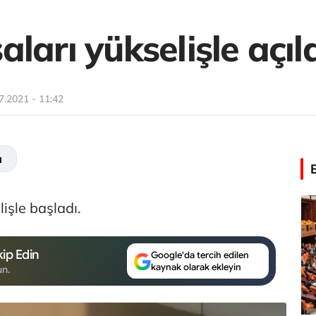
ları yükselişle açıl
7.2021 - 11:42
a
işle başladı.
ip Edin
Google'da tercih edilen
kaynak olarak ekleyin
un.