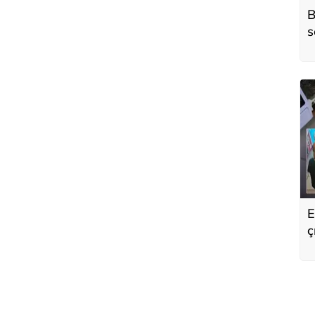
B
s
o
E
ç
s