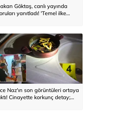
akan Göktaş, canlı yayında
oruları yanıtladı! 'Temel ilke
larak yasada gözetildi'
ce Naz'ın son görüntüleri ortaya
ıktı! Cinayette korkunç detay;
aç telleri tencerede bulundu