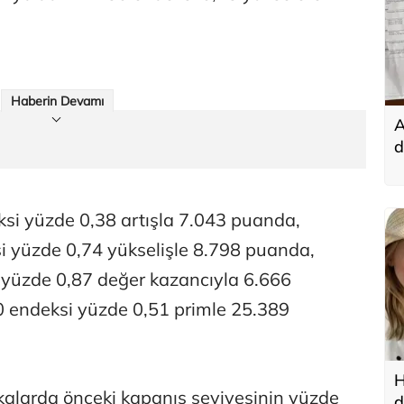
Haberin Devamı
A
d
t
ksi yüzde 0,38 artışla 7.043 puanda,
i yüzde 0,74 yükselişle 8.798 puanda,
yüzde 0,87 değer kazancıyla 6.666
0 endeksi yüzde 0,51 primle 25.389
H
ikalarda önceki kapanış seviyesinin yüzde
d