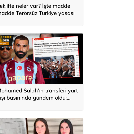
eklifte neler var? İşte madde
adde Terörsüz Türkiye yasası
ohamed Salah'ın transferi yurt
ışı basınında gündem oldu:
ürkiye'de kahraman gibi
arşılandı