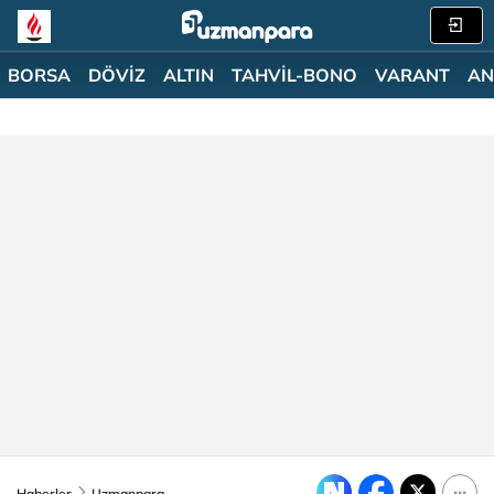
BORSA
DÖVİZ
ALTIN
TAHVİL-BONO
VARANT
AN
Haberler
Uzmanpara