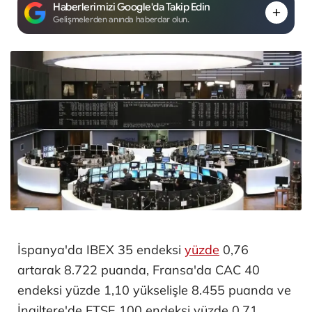
Haberlerimizi Google'da Takip Edin
Gelişmelerden anında haberdar olun.
İspanya'da IBEX 35 endeksi
yüzde
0,76
artarak 8.722 puanda, Fransa'da CAC 40
endeksi yüzde 1,10 yükselişle 8.455 puanda ve
İngiltere'de FTSE 100 endeksi yüzde 0,71