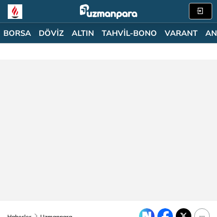
BORSA
DÖVİZ
ALTIN
TAHVİL-BONO
VARANT
AN
Haberler
Uzmanpara