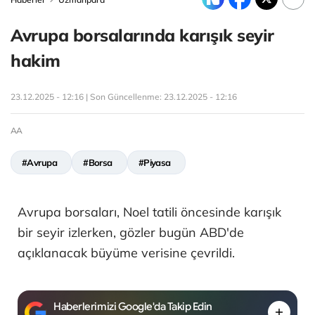
Avrupa borsalarında karışık seyir
hakim
23.12.2025 - 12:16 | Son Güncellenme:
23.12.2025 - 12:16
AA
#Avrupa
#Borsa
#Piyasa
Avrupa borsaları, Noel tatili öncesinde karışık
bir seyir izlerken, gözler bugün ABD'de
açıklanacak büyüme verisine çevrildi.
Haberlerimizi Google'da Takip Edin