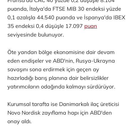
Fransa'da CAC 40 yüzde 0,2 düşüşle 8.104
puanda, İtalya'da FTSE MIB 30 endeksi yüzde
0,1 azalışla 44.540 puanda ve İspanya'da IBEX
35 endeksi 0,4 düşüşle 17.097
puan
seviyesinde bulunuyor.
Öte yandan bölge ekonomisine dair devam
eden endişeler ve ABD'nin, Rusya-Ukrayna
savaşını sona erdirmek için geçen ay
hazırladığı barış planına dair belirsizlikler
yatırımcıların odağında kalmayı sürdürüyor.
Kurumsal tarafta ise Danimarkalı ilaç üreticisi
Novo Nordisk zayıflama hapı için ABD'den
onay aldı.