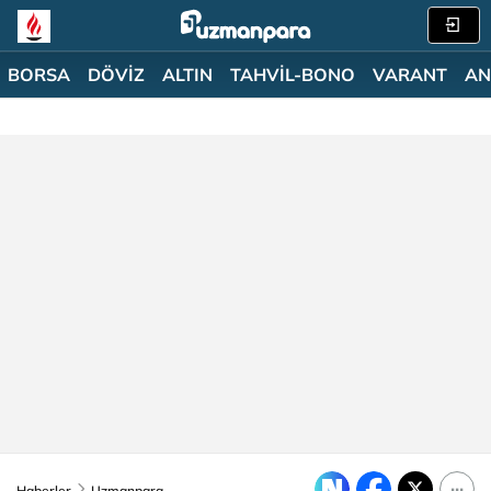
BORSA
DÖVİZ
ALTIN
TAHVİL-BONO
VARANT
AN
Haberler
Uzmanpara