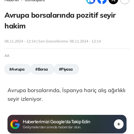
Avrupa borsalarında pozitif seyir
hakim
06.11.2024 - 12:14 | Son Güncellenme:
06.11.2024 - 12:14
AA
#Avrupa
#Borsa
#Piyasa
Avrupa borsalarında, İspanya hariç alış ağırlıklı
seyir izleniyor.
Haberlerimizi Google'da Takip Edin
Gelişmelerden anında haberdar olun.