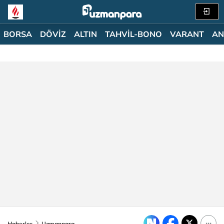
BORSA
DÖVİZ
ALTIN
TAHVİL-BONO
VARANT
AN
Haberler
Uzmanpara