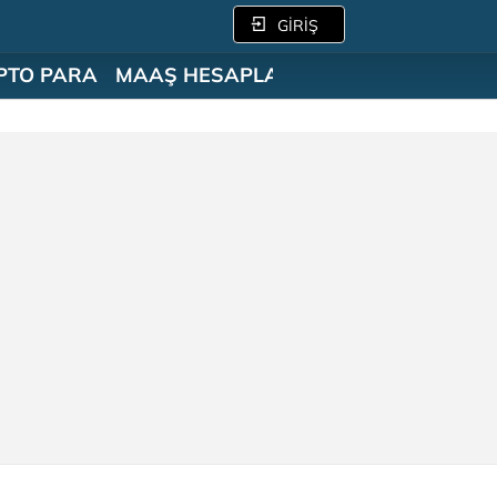
GİRİŞ
PTO PARA
MAAŞ HESAPLAMA
SÖZLÜK