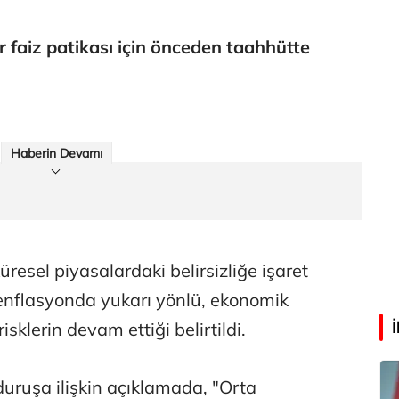
Faili meçhul cinayetler ülkesine veda
ir faiz patikası için önceden taahhütte
Abdullah Karakuş
O dağlarda ne düşünmüştüm?
Haberin Devamı
Mehmet Tez
O meşhur yeşilden eser yok şimdi...
esel piyasalardaki belirsizliğe işaret
 enflasyonda yukarı yönlü, ekonomik
sklerin devam ettiği belirtildi.
duruşa ilişkin açıklamada, "Orta