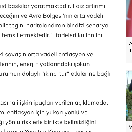
t baskılar yaratmaktadır. Faiz artırımı
leceğini ve Avro Bölgesi'nin orta vadeli
leceğini haritalandıran bir dizi senaryo
temsil etmektedir." ifadeleri kullanıldı.
A
T
 savaşın orta vadeli enflasyon ve
t
erinin, enerji fiyatlarındaki şokun
k
rumun dolaylı "ikinci tur" etkilerine bağlı
sına ilişkin ipuçları verilen açıklamada,
m, enflasyon için yukarı yönlü ve
önlü risklerle birlikte belirsizliğini
V
n kararla Yönetim Konseyi, savaşın