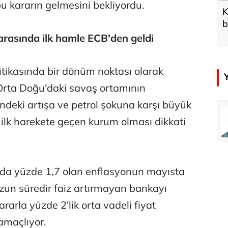
bu kararın gelmesini bekliyordu.
K
b
d
arasında ilk hamle ECB'den geldi
itikasında bir dönüm noktası olarak
 Orta Doğu'daki savaş ortamının
rindeki artışa ve petrol şokuna karşı büyük
emir
Özay Şendir
ilk harekete geçen kurum olması dikkati
Türkiye’nin görünmez başarısı…
Abbas Güçlü
nda yüzde 1,7 olan enflasyonun mayısta
Tercih ve kayıt sıkıntılı geçiyor
zun süredir faiz artırmayan bankayı
rarla yüzde 2'lik orta vadeli fiyat
Zafer Şahin
 amaçlıyor.