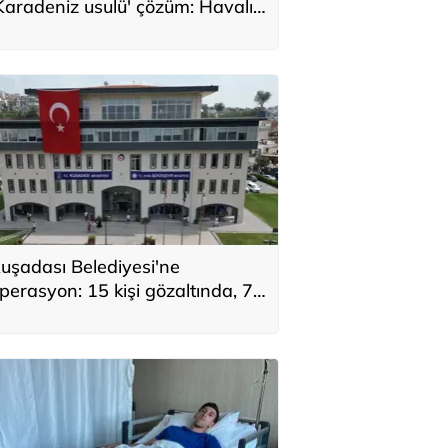
Karadeniz usulü' çözüm: Havalı
e güzel bir evimiz oldu
uşadası Belediyesi'ne
perasyon: 15 kişi gözaltında, 7
üpheli aranıyor