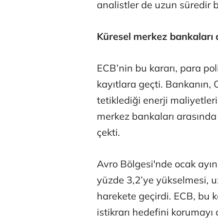
analistler de uzun süredir 
Küresel merkez bankaları 
ECB’nin bu kararı, para pol
kayıtlara geçti. Bankanın,
tetiklediği enerji maliyetle
Atilay Kand
merkez bankaları arasında 
Mağaza açılışı
çekti.
Avro Bölgesi'nde ocak ayı
yüzde 3,2’ye yükselmesi, u
harekete geçirdi. ECB, bu ka
istikrarı hedefini korumayı