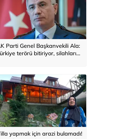
K Parti Genel Başkanvekili Ala:
ürkiye terörü bitiriyor, silahların
eslimine ilişkin mekanizmalar
uruyor
illa yapmak için arazi bulamadı!