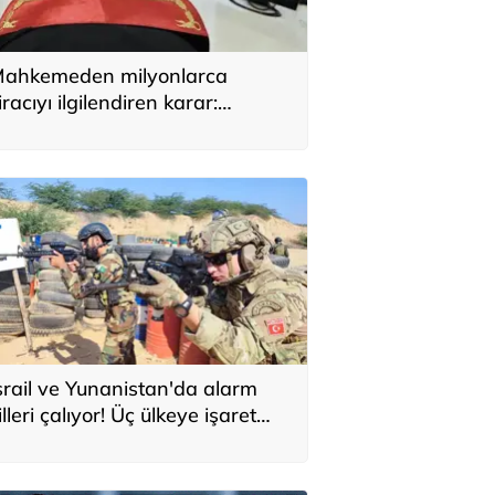
ahkemeden milyonlarca
iracıyı ilgilendiren karar:
YAP’taki tek hareket her şeyi
eğiştirdi
srail ve Yunanistan'da alarm
illeri çalıyor! Üç ülkeye işaret
ttiler: 'Türkiye'den yeni
avunma ekseni, ölümcül ittifak'