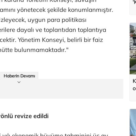
'
rtamını yönetecek şekilde konumlanmıştır.
v
leyecek, uygun para politikası
rilere dayalı ve toplantıdan toplantıya
ektir. Yönetim Konseyi, belirli bir faiz
hhütte bulunmamaktadır."
Haberin Devamı
K
o
ş
nlü revize edildi
6 yılı ekonomik büyüme tahminini üç ay