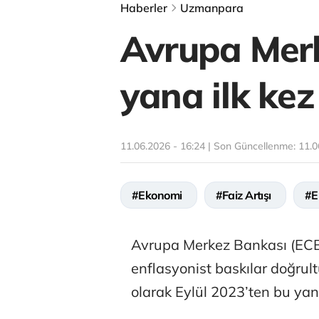
Haberler
Uzmanpara
Avrupa Merk
yana ilk kez 
11.06.2026 - 16:24 | Son Güncellenme:
11.0
#Ekonomi
#Faiz Artışı
#E
Avrupa Merkez Bankası (ECB
enflasyonist baskılar doğrul
olarak Eylül 2023’ten bu yana 