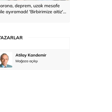
orona, deprem, uzak mesafe
ile ayıramadı! 'Birbirimize aitiz'
ediler: 'En büyük hayalimiz bu'
YAZARLAR
Atilay Kandemir
Özay Şendi
Mağaza açılışı
Abbas Güç
Zafer Şahi