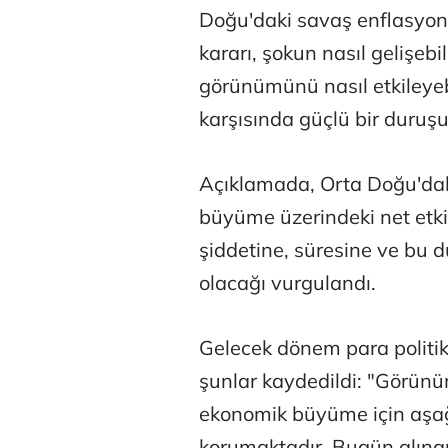
Doğu'daki savaş enflasyonis
kararı, şokun nasıl gelişebi
görünümünü nasıl etkileyebi
karşısında güçlü bir duruşu 
Açıklamada, Orta Doğu'daki
büyüme üzerindeki net etkil
şiddetine, süresine ve bu du
olacağı vurgulandı.
Gelecek dönem para politika
şunlar kaydedildi: "Görünü
ekonomik büyüme için aşağı y
korumaktadır. Bugün alına