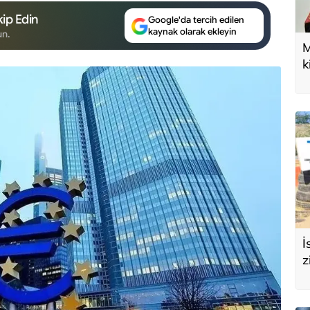
ip Edin
Google'da tercih edilen
kaynak olarak ekleyin
un.
M
k
U
d
İ
z
e
s