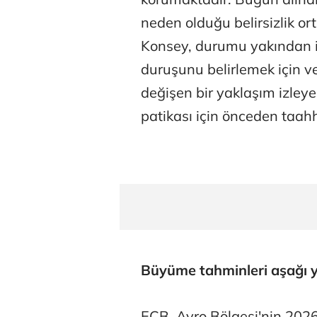
neden olduğu belirsizlik o
Konsey, durumu yakından iz
duruşunu belirlemek için ve
değişen bir yaklaşım izleyec
patikası için önceden taa
Büyüme tahminleri aşağı yö
ECB, Avro Bölgesi'nin 202