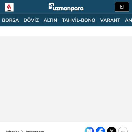
BORSA
DÖVİZ
ALTIN
TAHVİL-BONO
VARANT
AN
Haberler
Uzmanpara