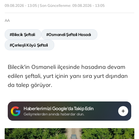
09.08.2026 - 13:05 | Son Güncellenme:
09.08.2026 - 13:05
AA
#Bilecik Şeftali
#Osmaneli Şeftali Hasadı
#Çerkeşli Köyü Şeftali
Bilecik'in Osmaneli ilçesinde hasadına devam
edilen şeftali, yurt içinin yanı sıra yurt dışından
da talep görüyor.
Haberlerimizi Google'da Takip Edin
Gelişmelerden anında haberdar olun.