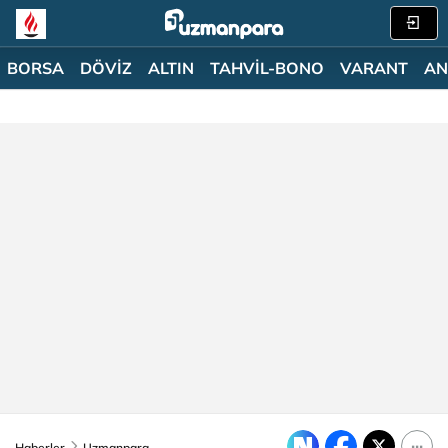
BORSA
DÖVİZ
ALTIN
TAHVİL-BONO
VARANT
AN
Haberler
Uzmanpara