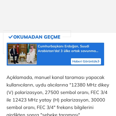
Cumhurbaşkanı Erdoğan, Suudi
Arabistan'da! 3 ülke ortak savunma
anlaşması imzalayacak
Haberi Görüntüle
Açıklamada, manuel kanal taraması yapacak
kullanıcıların, uydu alıcılarına "12380 MHz dikey
(V) polarizasyon, 27500 sembol oranı, FEC 3/4
ile 12423 MHz yatay (H) polarizasyon, 30000
sembol oranı, FEC 3/4" frekans bilgilerini
girdikten sonra "şebeke taraması"