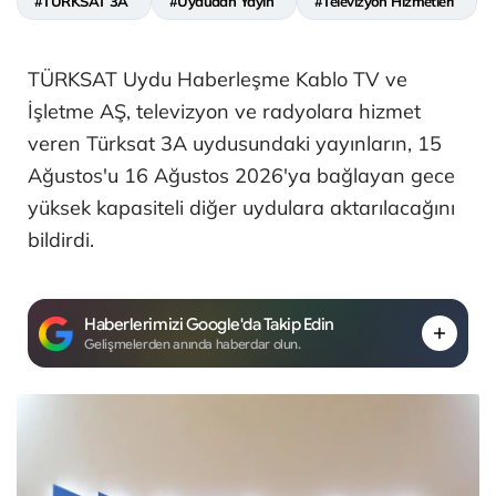
#TÜRKSAT 3A
#Uydudan Yayın
#Televizyon Hizmetleri
TÜRKSAT Uydu Haberleşme Kablo TV ve
İşletme AŞ, televizyon ve radyolara hizmet
veren Türksat 3A uydusundaki yayınların, 15
Ağustos'u 16 Ağustos 2026'ya bağlayan gece
yüksek kapasiteli diğer uydulara aktarılacağını
bildirdi.
Haberlerimizi Google'da Takip Edin
Gelişmelerden anında haberdar olun.