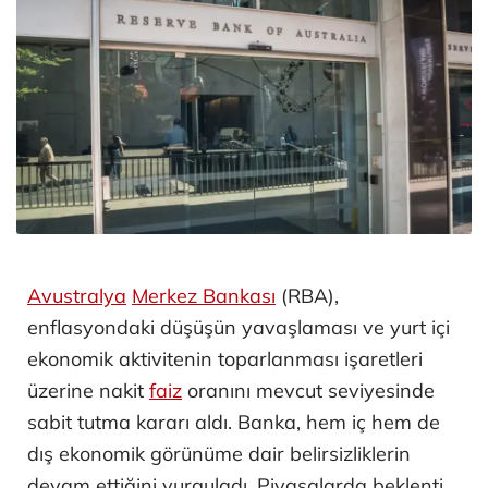
Avustralya
Merkez Bankası
(RBA),
enflasyondaki düşüşün yavaşlaması ve yurt içi
ekonomik aktivitenin toparlanması işaretleri
üzerine nakit
faiz
oranını mevcut seviyesinde
sabit tutma kararı aldı. Banka, hem iç hem de
dış ekonomik görünüme dair belirsizliklerin
devam ettiğini vurguladı. Piyasalarda beklenti