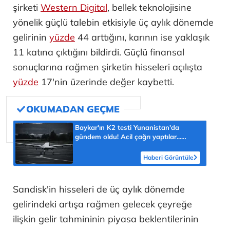
şirketi
Western Digital
, bellek teknolojisine
yönelik güçlü talebin etkisiyle üç aylık dönemde
gelirinin
yüzde
44 arttığını, karının ise yaklaşık
11 katına çıktığını bildirdi. Güçlü finansal
sonuçlarına rağmen şirketin hisseleri açılışta
yüzde
17'nin üzerinde değer kaybetti.
Baykar'ın K2 testi Yunanistan'da
gündem oldu! Acil çağrı yaptılar...
'Topraklarımızdaki hedeflere ulaşabilir'
Haberi Görüntüle
Sandisk'in hisseleri de üç aylık dönemde
gelirindeki artışa rağmen gelecek çeyreğe
ilişkin gelir tahmininin piyasa beklentilerinin