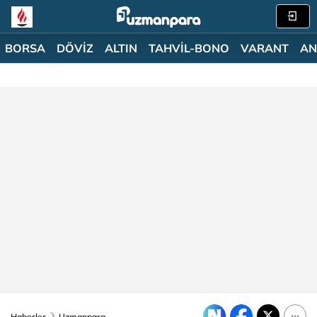
BORSA
DÖVİZ
ALTIN
TAHVİL-BONO
VARANT
AN
Haberler
Uzmanpara