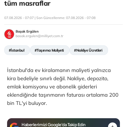
tüm masraflar
07.08.2026 - 07:07 | Son Güncellenme:
07.08.2026 - 07:08
Başak Ergülen
basak.ergulen@milliyet.com.tr
#İstanbul
#Taşınma Maliyeti
#Nakliye Ücretleri
İstanbul'da ev kiralamanın maliyeti yalnızca
kira bedeliyle sınırlı değil. Nakliye, depozito,
emlak komisyonu ve abonelik giderleri
eklendiğinde taşınmanın faturası ortalama 200
bin TL'yi buluyor.
Haberlerimizi Google'da Takip Edin