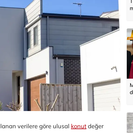
T
m
M
d
T
k
lanan verilere göre ulusal
konut
değer