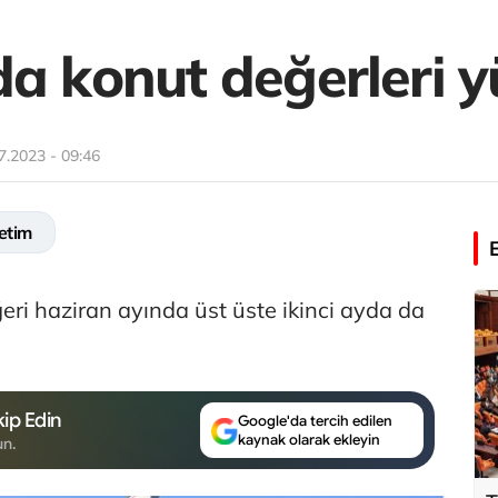
a konut değerleri y
7.2023 - 09:46
etim
eri haziran ayında üst üste ikinci ayda da
ip Edin
Google'da tercih edilen
kaynak olarak ekleyin
un.