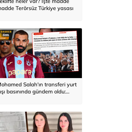
eklifte neler var? İşte madde
adde Terörsüz Türkiye yasası
ohamed Salah'ın transferi yurt
ışı basınında gündem oldu:
ürkiye'de kahraman gibi
arşılandı