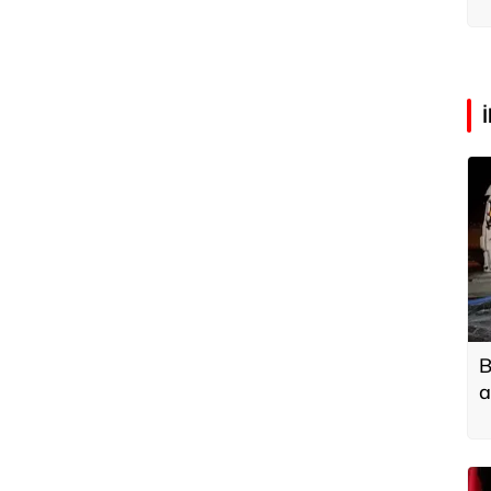
a
B
a