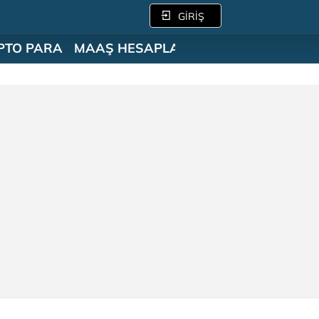
GİRİŞ
PTO PARA
MAAŞ HESAPLAMA
SÖZLÜK