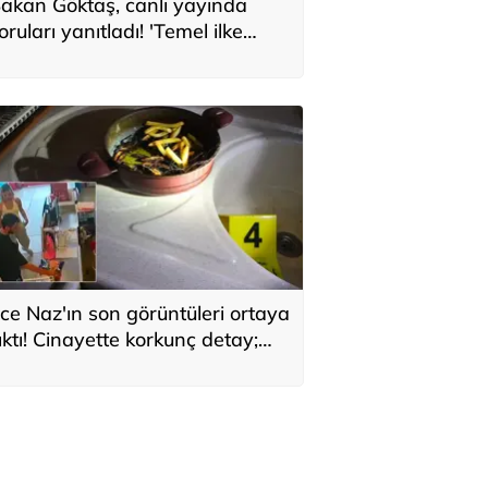
akan Göktaş, canlı yayında
oruları yanıtladı! 'Temel ilke
larak yasada gözetildi'
ce Naz'ın son görüntüleri ortaya
ıktı! Cinayette korkunç detay;
aç telleri tencerede bulundu