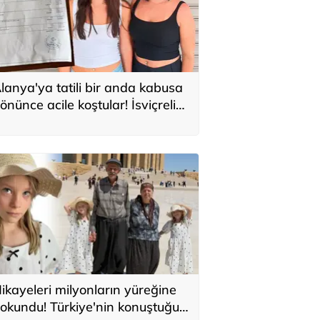
lanya'ya tatili bir anda kabusa
önünce acile koştular! İsviçreli
uristlere 71 bin TL'lik serum şoku
ikayeleri milyonların yüreğine
okundu! Türkiye'nin konuştuğu