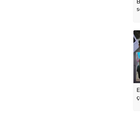
B
s
o
E
ç
s