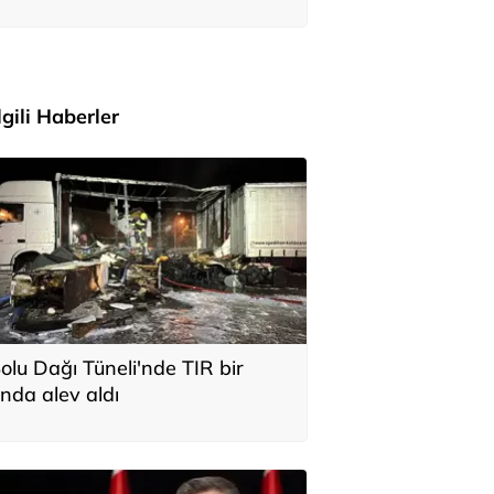
ile Anıtkabir'i ziyaret etti
İlgili Haberler
olu Dağı Tüneli'nde TIR bir
nda alev aldı