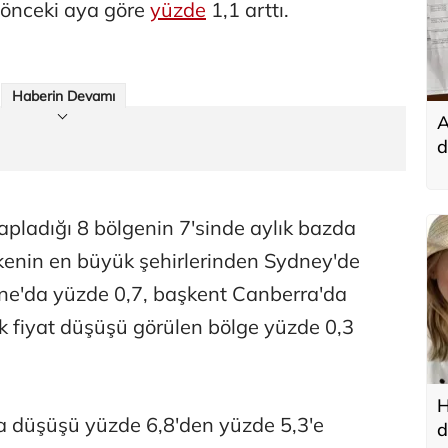
 önceki aya göre
yüzde
1,1 arttı.
Haberin Devamı
A
d
t
sapladığı 8 bölgenin 7'sinde aylık bazda
Ülkenin en büyük şehirlerinden Sydney'de
rne'da yüzde 0,7, başkent Canberra'da
ek fiyat düşüşü görülen bölge yüzde 0,3
H
da düşüşü yüzde 6,8'den yüzde 5,3'e
d