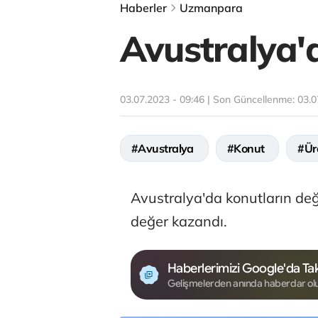
Haberler
Uzmanpara
Avustralya'd
03.07.2023 - 09:46 | Son Güncellenme:
03.0
#Avustralya
#Konut
#Ür
Avustralya'da konutların değ
değer kazandı.
Haberlerimizi Google'da Tak
Gelişmelerden anında haberdar ol