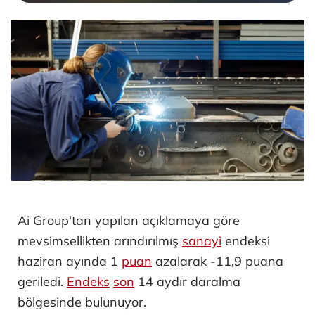
Ai Group'tan yapılan açıklamaya göre
mevsimsellikten arındırılmış
sanayi
endeksi
haziran ayında 1
puan
azalarak -11,9 puana
geriledi.
Endeks
son
14 aydır daralma
bölgesinde bulunuyor.