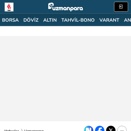
BORSA
DÖVİZ
ALTIN
TAHVİL-BONO
VARANT
AN
Haberler
Uzmanpara