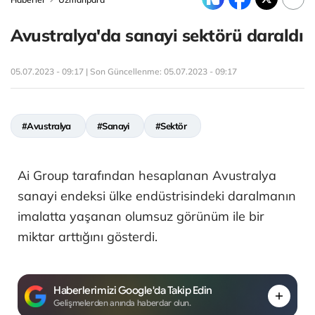
Avustralya'da sanayi sektörü daraldı
05.07.2023 - 09:17 | Son Güncellenme:
05.07.2023 - 09:17
#Avustralya
#Sanayi
#Sektör
Ai Group tarafından hesaplanan Avustralya
sanayi endeksi ülke endüstrisindeki daralmanın
imalatta yaşanan olumsuz görünüm ile bir
miktar arttığını gösterdi.
Haberlerimizi Google'da Takip Edin
Gelişmelerden anında haberdar olun.