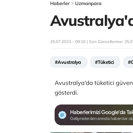
Haberler
Uzmanpara
Avustralya'd
25.07.2023 - 09:10 | Son Güncellenme:
25.0
#Avustralya
#Tüketici
#
Avustralya'da tüketici güve
gösterdi.
Haberlerimizi Google'da Tak
Gelişmelerden anında haberdar ol