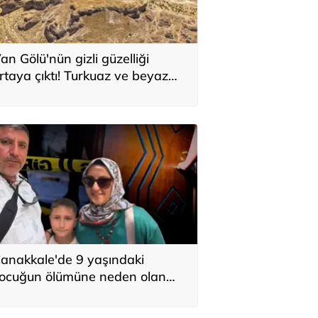
an Gölü'nün gizli güzelliği
rtaya çıktı! Turkuaz ve beyaz
esenlerin sırrı
anakkale'de 9 yaşındaki
ocuğun ölümüne neden olan
laçlamayla ilgili 2 tutuklama