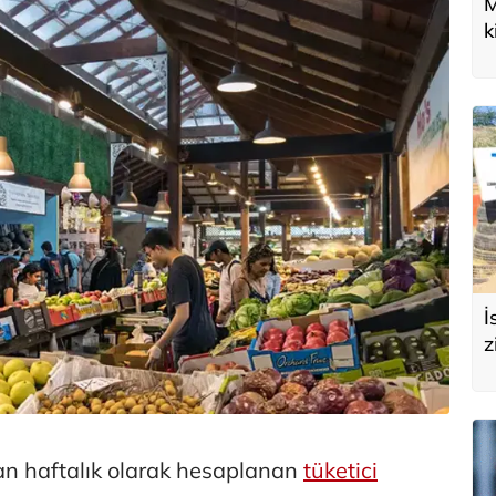
M
k
U
d
İ
z
e
s
n haftalık olarak hesaplanan
tüketici