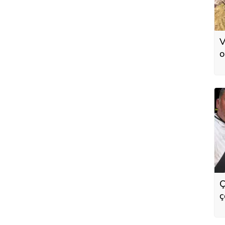
V
o
d
Ç
ç
i