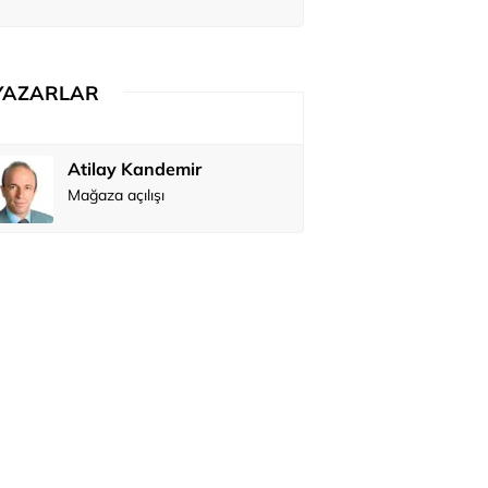
ediler: 'En büyük hayalimiz bu'
YAZARLAR
Atilay Kandemir
Özay Şendi
Mağaza açılışı
Abbas Güç
Zafer Şahi