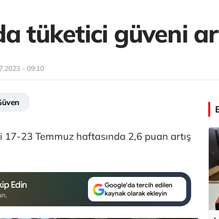
a tüketici güveni ar
7.2023 - 09:10
Güven
ni 17-23 Temmuz haftasında 2,6 puan artış
ip Edin
Google'da tercih edilen
kaynak olarak ekleyin
un.