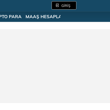
GİRİŞ
PTO PARA
MAAŞ HESAPLAMA
SÖZLÜK