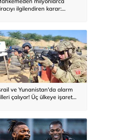
ahkemeden milyonlarca
iracıyı ilgilendiren karar:
YAP’taki tek hareket her şeyi
eğiştirdi
srail ve Yunanistan'da alarm
illeri çalıyor! Üç ülkeye işaret
ttiler: 'Türkiye'den yeni
avunma ekseni, ölümcül ittifak'