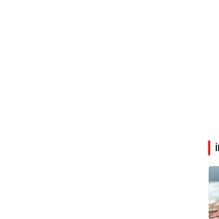
Abdullah Karakuş
O dağlarda ne düşünmüştüm?
Mehmet Tez
O meşhur yeşilden eser yok şimdi...