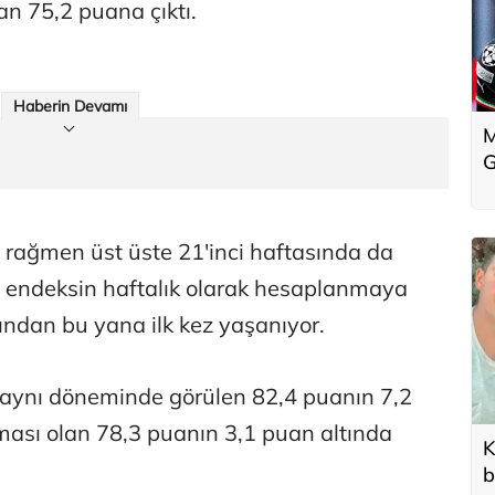
n 75,2 puana çıktı.
Haberin Devamı
M
G
 rağmen üst üste 21'inci haftasında da
u endeksin haftalık olarak hesaplanmaya
ından bu yana ilk kez yaşanıyor.
n aynı döneminde görülen 82,4 puanın 7,2
aması olan 78,3 puanın 3,1 puan altında
K
b