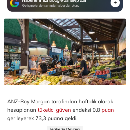
Haberlerimizi Google'da Takip Edin
Gelişmelerden anında haberdar olun.
ANZ-Roy Morgan tarafından haftalık olarak
hesaplanan
tüketici
güven
endeksi 0,8
puan
gerileyerek 73,3 puana geldi.
Haberin Devamı