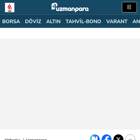
BORSA
DÖVİZ
ALTIN
TAHVİL-BONO
VARANT
AN
Haberler
Uzmanpara