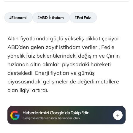
#Ekonomi
#ABD İstihdam
#Fed Faiz
Altın fiyatlarında güçlü yükseliş dikkat çekiyor.
ABD’den gelen zayıf istihdam verileri, Fed’e
yönelik faiz beklentilerindeki değişim ve Çin’in
hızlanan altın alımları piyasadaki hareketi
destekledi. Enerji fiyatları ve gümüş
piyasasındaki gelişmeler de değerli metallere
olan ilgiyi artırdı.
Haberlerimizi Google'da Takip Edin
Gelişmelerden anında haberdar olun.