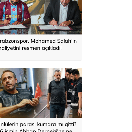
rabzonspor, Mohamed Salah'ın
aliyetini resmen açıkladı!
nlülerin parası kumara mı gitti?
6 ismin Ahbap Derneği'ne ne