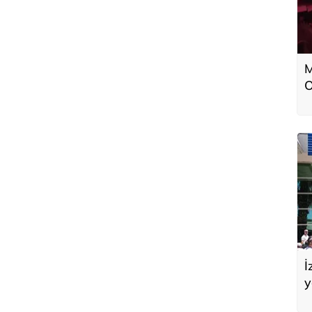
M
O
a
İ
y
A