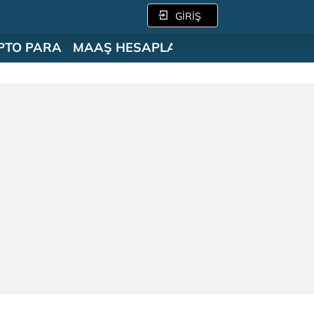
GİRİŞ
PTO PARA
MAAŞ HESAPLAMA
SÖZLÜK