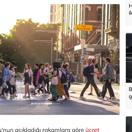
H
i
t
B
g
'
u
su'nun açıkladığı rakamlara göre
ücret