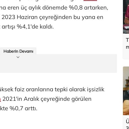
ona eren üç aylık dönemde %0,8 artarken,
tış 2023 Haziran çeyreğinden bu yana en
t artışı %4,1'de kaldı.
T
m
Haberin Devamı
sek faiz oranlarına tepki olarak işsizlik
n
2021'in Aralık çeyreğinde görülen
kte %0,7 arttı.
Ü
3