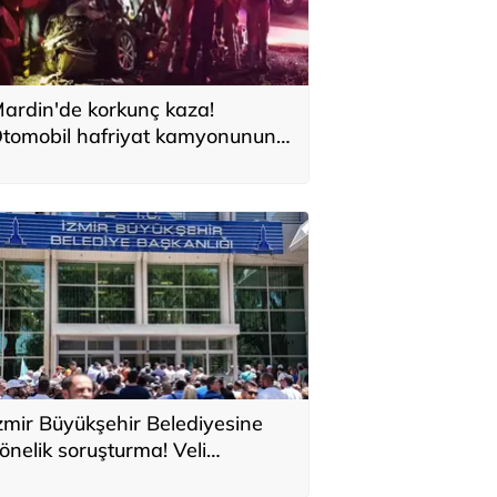
ardin'de korkunç kaza!
tomobil hafriyat kamyonunun
ltına girdi
zmir Büyükşehir Belediyesine
önelik soruşturma! Veli
ğbaba'nın ağabeyi tutuklandı