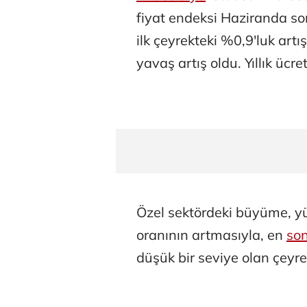
fiyat endeksi Haziranda s
ilk çeyrekteki %0,9'luk ar
yavaş artış oldu. Yıllık ücre
Özel sektördeki büyüme, yük
oranının artmasıyla, en
so
düşük bir seviye olan çeyre