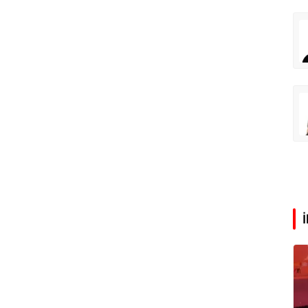
Eren Aka
‘Google fişi çekerse satış biter!’
Çağdaş Ertuna
Guggenheim Abu Dhabi şehri nasıl değiştirecek?