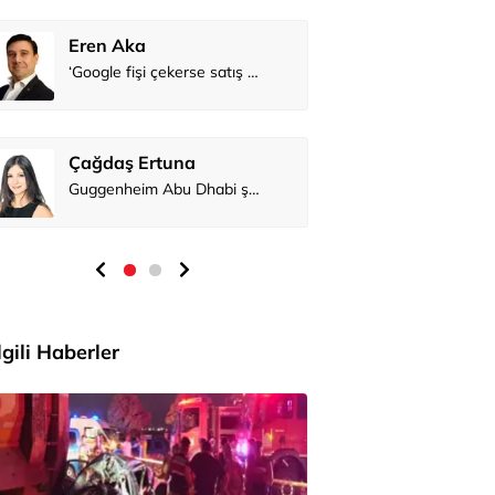
Eren Aka
Çağdaş Er
İlgili Haberler