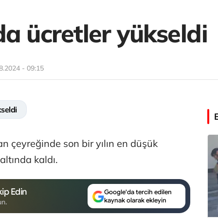
a ücretler yükseldi
8.2024 - 09:15
seldi
an çeyreğinde son bir yılın en düşük
altında kaldı.
ip Edin
Google'da tercih edilen
kaynak olarak ekleyin
un.