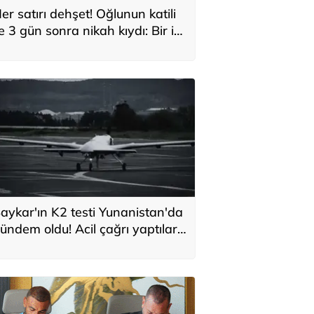
er satırı dehşet! Oğlunun katili
le 3 gün sonra nikah kıydı: Bir iki
ane vurdum, bayıldı
aykar'ın K2 testi Yunanistan'da
ündem oldu! Acil çağrı yaptılar...
Topraklarımızdaki hedeflere
laşabilir'