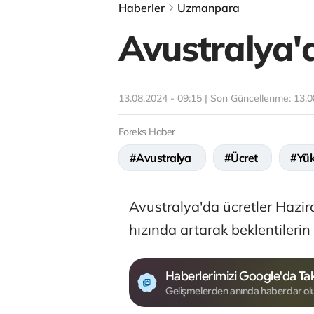
Haberler
Uzmanpara
Avustralya'd
13.08.2024 - 09:15 | Son Güncellenme:
13.0
Foreks Haber
#Avustralya
#Ücret
#Yük
Avustralya'da ücretler Hazir
hızında artarak beklentilerin 
Haberlerimizi Google'da Tak
Gelişmelerden anında haberdar ol