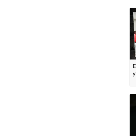
E
y
a