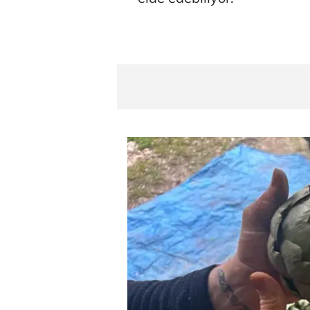
Tunca Beng
Ali Eyüboğl
Deniz Kilisli