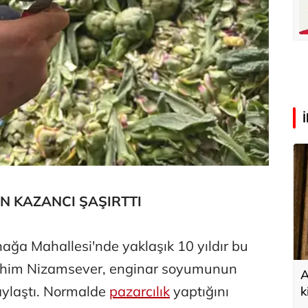
lü
Hürmüz formülü
N KAZANCI ŞAŞIRTTI
nağa Mahallesi'nde yaklaşık 10 yıldır bu
rahim Nizamsever, enginar soyumunun
A
paylaştı. Normalde
pazarcılık
yaptığını
k