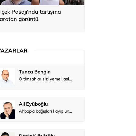
içek Pasajı'nda tartışma
aratan görüntü
YAZARLAR
Tunca Bengin
O timsahlar sizi yemeli aslında!...
Ali Eyüboğlu
Ahbap’a bağışları kayıp ünlüler var
Deniz Kilislioğlu