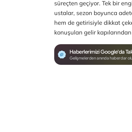
süreçten geçiyor. Tek bir eng
ustalar, sezon boyunca adet
hem de getirisiyle dikkat çe
konuşulan gelir kapılarından b
Haberlerimizi Google'da Tak
Gelişmelerden anında haberdar ol