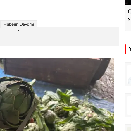
Ç
y
Haberin Devamı
in
Tunca Bengin
O timsahlar sizi yemeli aslında!...
O timsahlar sizi yemeli aslında!...
u
Ali Eyüboğlu
Ahbap’a bağışları kayıp ünlüler var
Ahbap’a bağışları kayıp ünlüler var
oğlu
Deniz Kilislioğlu