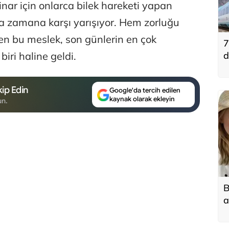
inar için onlarca bilek hareketi yapan
a zamana karşı yarışıyor. Hem zorluğu
ken bu meslek, son günlerin en çok
7
iri haline geldi.
d
ip Edin
Google'da tercih edilen
kaynak olarak ekleyin
un.
B
a