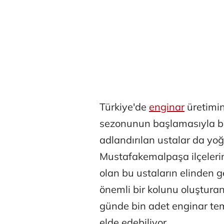
Türkiye'de
enginar
üretimin
sezonunun başlamasıyla bir
adlandırılan ustalar da yo
Mustafakemalpaşa ilçelerin
olan bu ustaların elinden g
önemli bir kolunu oluştura
günde bin adet enginar temi
elde edebiliyor.