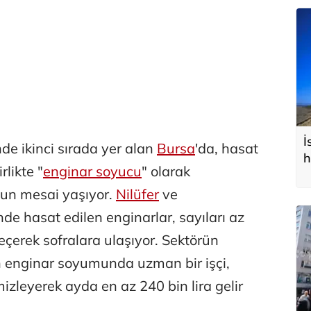
İ
de ikinci sırada yer alan
Bursa
'da, hasat
h
likte "
enginar soyucu
" olarak
ğun mesai yaşıyor.
Nilüfer
ve
de hasat edilen enginarlar, sayıları az
eçerek sofralara ulaşıyor. Sektörün
n enginar soyumunda uzman bir işçi,
zleyerek ayda en az 240 bin lira gelir