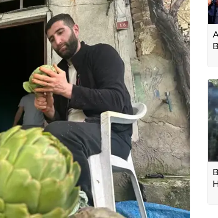
A
B
B
H