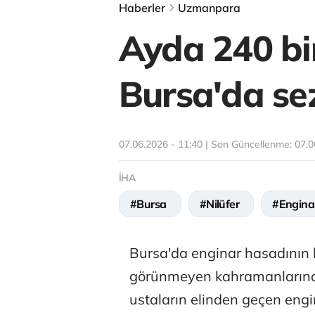
Haberler
Uzmanpara
Ayda 240 bi
Bursa'da sez
07.06.2026 - 11:40 | Son Güncellenme:
07.0
İHA
#Bursa
#Nilüfer
#Engina
Bursa'da enginar hasadının b
görünmeyen kahramanlarına 
ustaların elinden geçen engin