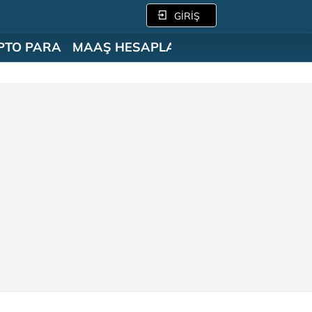
GİRİŞ
PTO PARA
MAAŞ HESAPLAMA
SÖZLÜK