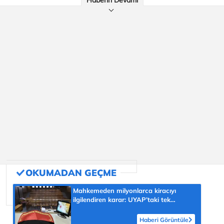
Haberin Devamı
Mahkemeden milyonlarca kiracıyı
ilgilendiren karar: UYAP’taki tek
hareket her şeyi değiştirdi
Haberi Görüntüle