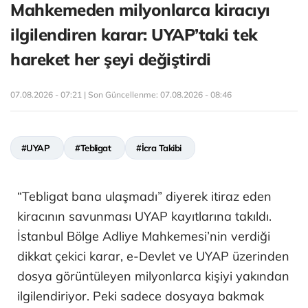
Mahkemeden milyonlarca kiracıyı
ilgilendiren karar: UYAP’taki tek
hareket her şeyi değiştirdi
07.08.2026 - 07:21 | Son Güncellenme:
07.08.2026 - 08:46
#UYAP
#Tebligat
#İcra Takibi
“Tebligat bana ulaşmadı” diyerek itiraz eden
kiracının savunması UYAP kayıtlarına takıldı.
İstanbul Bölge Adliye Mahkemesi’nin verdiği
dikkat çekici karar, e-Devlet ve UYAP üzerinden
dosya görüntüleyen milyonlarca kişiyi yakından
ilgilendiriyor. Peki sadece dosyaya bakmak