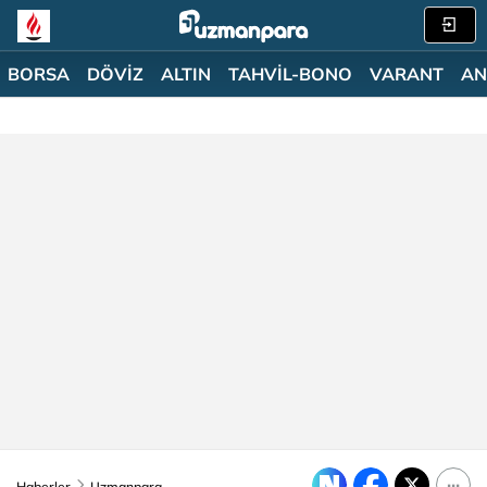
BORSA
DÖVİZ
ALTIN
TAHVİL-BONO
VARANT
AN
Haberler
Uzmanpara