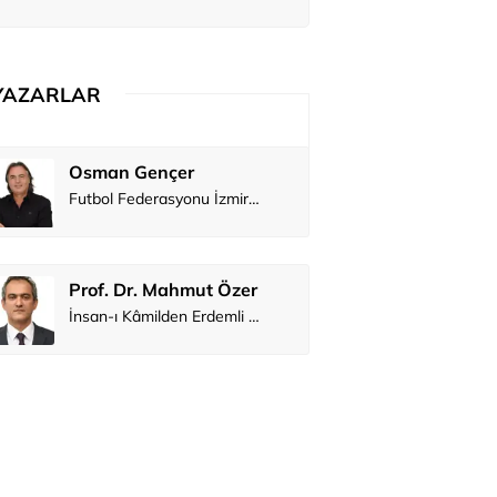
nne yoğun bakımda
YAZARLAR
Osman Gençer
Tunca Ben
Futbol Federasyonu İzmirspor’u dinler mi?
MİT’den CIA’y
Prof. Dr. Mahmut Özer
Hakkı Öcal
İnsan-ı Kâmilden Erdemli Şehre: İslam Düşüncesinde Adalet-II
Ali Eyüboğ
Aşk yok, ama s