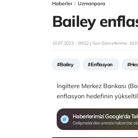
Haberler
Uzmanpara
Bailey enfla
10.07.2023 - 09:52 | Son Güncellenme:
10.0
#Bailey
#Enflasyon
#Hed
İngiltere Merkez Bankası (B
enflasyon hedefinin yükseltil
Haberlerimizi Google'da Tak
Gelişmelerden anında haberdar ol