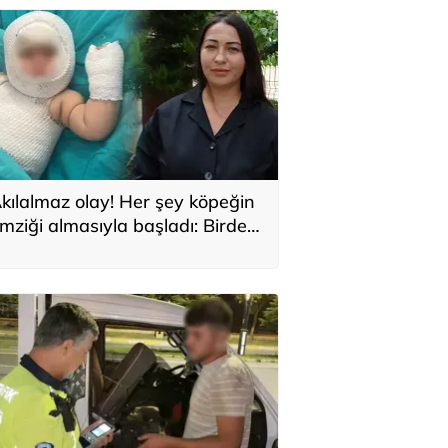
kılalmaz olay! Her şey köpeğin
mziği almasıyla başladı: Birden
atlama sesi sonra çığlığını
uyduk