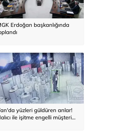
GK Erdoğan başkanlığında
oplandı
an'da yüzleri güldüren anlar!
alıcı ile işitme engelli müşteri
ndirimde anlaşamadı: Bir anda
alay çekmeye başladılar