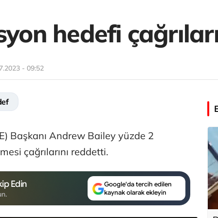
syon hedefi çağrıları
7.2023 - 09:52
ef
oE) Başkanı Andrew Bailey yüzde 2
mesi çağrılarını reddetti.
ip Edin
Google'da tercih edilen
kaynak olarak ekleyin
un.