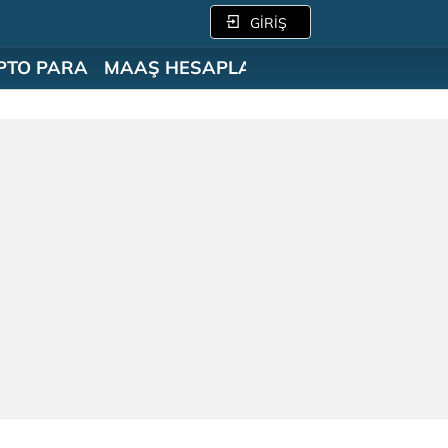
GİRİŞ
PTO PARA
MAAŞ HESAPLAMA
SÖZLÜK