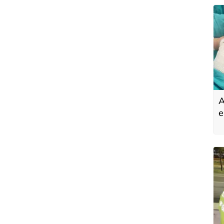
A
e
p
d