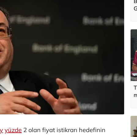
B
G
T
m
ey
yüzde
2 olan fiyat istikrarı hedefinin