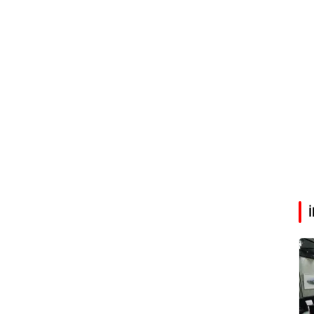
Eren Aka
‘Google fişi çekerse satış biter!’
Çağdaş Ertuna
Guggenheim Abu Dhabi şehri nasıl değiştirecek?