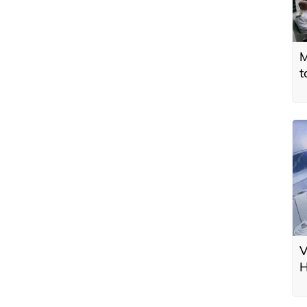
M
t
V
H
i
h