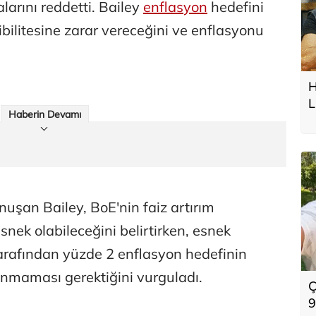
alarını reddetti. Bailey
enflasyon
hedefini
bilitesine zarar vereceğini ve enflasyonu
H
L
Haberin Devamı
onuşan Bailey, BoE'nin faiz artırım
ek olabileceğini belirtirken, esnek
arafından yüzde 2 enflasyon hedefinin
lanmaması gerektiğini vurguladı.
Ç
9