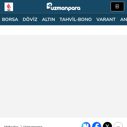
BORSA
DÖVİZ
ALTIN
TAHVİL-BONO
VARANT
AN
Haberler
Uzmanpara