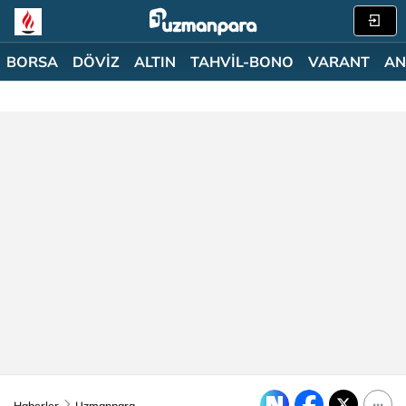
BORSA
DÖVİZ
ALTIN
TAHVİL-BONO
VARANT
AN
Haberler
Uzmanpara