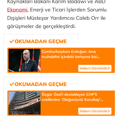
Kaynakları Bakanı Karim Badawi ve ABD
Ekonomi
, Enerji ve Ticari İşlerden Sorumlu
Dışişleri Müsteşar Yardımcısı Caleb Orr ile
görüşmeler de gerçekleştirdi.
Cumhurbaşkanı Erdoğan: Ana
muhalefet içindeki tartışma bizi
ilgilendirmiyor
Haberi Görüntüle
Özgür Özel'i destekleyen CHP'li
vekillerden 'Olağanüstü Kurultay'
çağrısı
Haberi Görüntüle