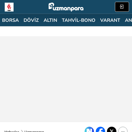
BORSA
DÖVİZ
ALTIN
TAHVİL-BONO
VARANT
AN
Haberler
Uzmanpara