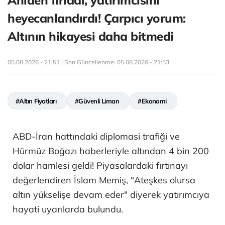
heyecanlandırdı! Çarpıcı yorum:
Altının hikayesi daha bitmedi
05.08.2026 - 21:51 | Son Güncellenme:
05.08.2026 - 21:53
#Altın Fiyatları
#Güvenli Liman
#Ekonomi
ABD-İran hattındaki diplomasi trafiği ve
Hürmüz Boğazı haberleriyle altından 4 bin 200
dolar hamlesi geldi! Piyasalardaki fırtınayı
değerlendiren İslam Memiş, "Ateşkes olursa
altın yükselişe devam eder" diyerek yatırımcıya
hayati uyarılarda bulundu.