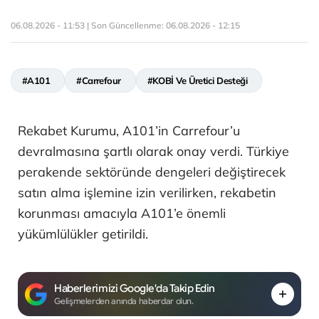
06.08.2026 - 11:53 | Son Güncellenme:
06.08.2026 - 12:15
#A101
#Carrefour
#KOBİ Ve Üretici Desteği
Rekabet Kurumu, A101’in Carrefour’u
devralmasına şartlı olarak onay verdi. Türkiye
perakende sektöründe dengeleri değiştirecek
satın alma işlemine izin verilirken, rekabetin
korunması amacıyla A101’e önemli
yükümlülükler getirildi.
Haberlerimizi Google'da Takip Edin
Gelişmelerden anında haberdar olun.