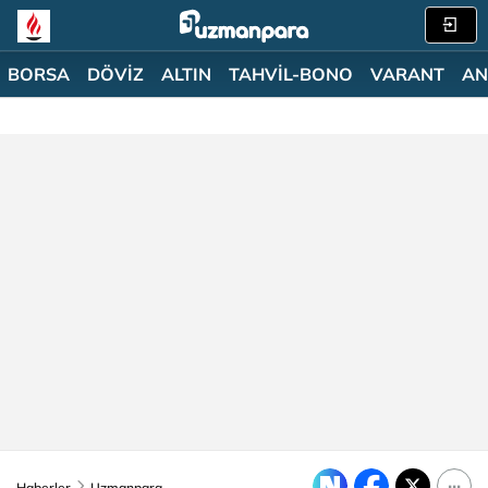
BORSA
DÖVİZ
ALTIN
TAHVİL-BONO
VARANT
AN
Haberler
Uzmanpara