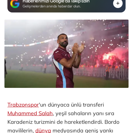
Haberlerimizi Google'da Takip Edin
Gelişmelerden anında haberdar olun.
Trabzonspor
'un dünyaca ünlü transferi
Muhammed Salah
, yeşil sahaların yanı sıra
Karadeniz turizmini de hareketlendirdi. Bordo
mavililerin,
dünya
medyasında geniş yankı