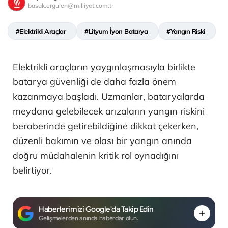
basak.ergulen@milliyet.com.tr
#Elektrikli Araçlar
#Lityum İyon Batarya
#Yangın Riski
Elektrikli araçların yaygınlaşmasıyla birlikte
batarya güvenliği de daha fazla önem
kazanmaya başladı. Uzmanlar, bataryalarda
meydana gelebilecek arızaların yangın riskini
beraberinde getirebildiğine dikkat çekerken,
düzenli bakımın ve olası bir yangın anında
doğru müdahalenin kritik rol oynadığını
belirtiyor.
Haberlerimizi Google'da Takip Edin
Gelişmelerden anında haberdar olun.