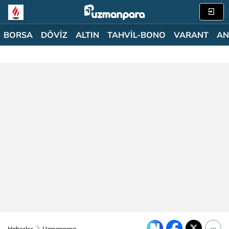
BORSA
DÖVİZ
ALTIN
TAHVİL-BONO
VARANT
AN
Haberler
Uzmanpara